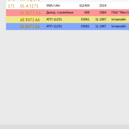
171
UL-A 5171
SWU Ulm
611404
2019
AE 8071 AA
Днепр, служебные
668
1984
ПАО "Мосто
AE 8071 AA
АТП-11231
53061
11.1987
Інтерпайп
AE 8071 AA
АТП-11231
53061
11.1987
Інтерпайп