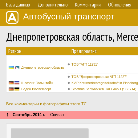
База данных
Дополнительно
Комментарии
Обновления
Автобусный транспорт
Днепропетровская область, Merc
Регион
Предприятие
ТОВ "АТП 11231"
Днепропетровская область
ТОВ "Дніпропетровське АТП 11227"
Шлезвиг-Гольштейн
KViP Kreisverkehrsgesellschaft in Pinnebe
Баден-Вюртемберг
Stadtbus Schwäbisch Hall GmbH (SB SHA)
Все комментарии к фотографиям этого ТС
↑
Сентябрь 2014 г.
Списан