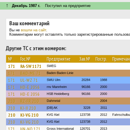
↑
Декабрь 1987 г.
Поступил на предприятие
Ваш комментарий
Вы не
вошли на сайт
.
Комментарии могут оставлять только зарегистрированные пользов
Другие ТС с этим номером:
№
Гос.№
Предприятие
Зав.№
Постр.
Примечан
171
RA-SW 1171
SWEG
171
BAD-ME 71
Baden-Baden-Linie
171
UL-WZ 71
SWU Ulm
20284
1988
171
HD-E 2056
rnv Mannheim
96166
2000
171
HD-E 2056
HSB Heidelberg
96166
2000
210
RZ-FR 210
Dahmetal
2004
210
KI-II 210
[DB] AK
3228
2011
210
KI-VG 210
KVG Kiel
123738
2012
Fahrschulb
210
KI-VG 210
KVG Kiel
123738
2012
171
HN-NQ 171
Gross International
126701
2013