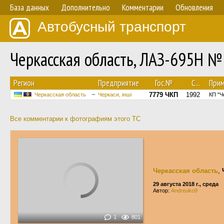
База данных
Дополнительно
Комментарии
Обновления
Автобусный транспорт
Черкасская область, ЛАЗ-695Н 
Регион
Предприятие
Гос.№
С...
Прим
7779 ЧКП
1992
Черкасская область
Черкаси, інші
КП "Ч
Все комментарии к фотографиям этого ТС
Черкасская область
,
29 августа 2018 г., среда
Автор:
Andreuko9
1
801