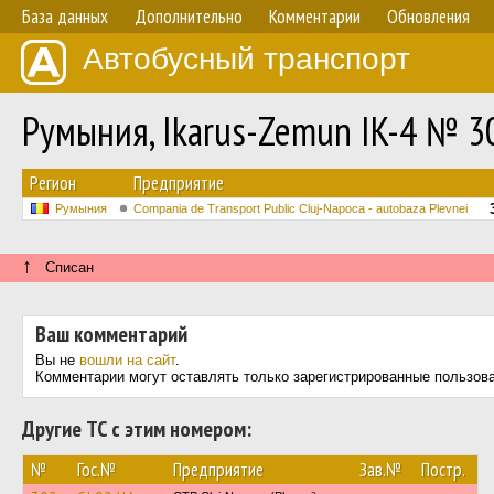
База данных
Дополнительно
Комментарии
Обновления
Автобусный транспорт
Румыния, Ikarus-Zemun IK-4 № 3
Регион
Предприятие
Румыния
Compania de Transport Public Cluj-Napoca - autobaza Plevnei
↑
Списан
Ваш комментарий
Вы не
вошли на сайт
.
Комментарии могут оставлять только зарегистрированные пользов
Другие ТС с этим номером:
№
Гос.№
Предприятие
Зав.№
Постр.