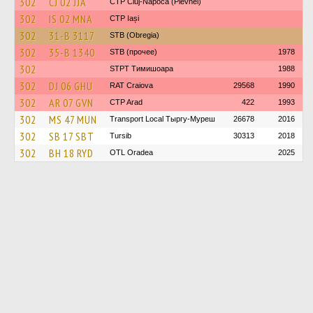
302
CJ 02 JJA
CTP Cluj-Napoca (Plevnei)
302
IS 02 MNA
CTP Iași
302
31-B 3117
STB (Obregia)
302
35-B 1340
STB (прочее)
1978
302
STPT Тимишоара
1988
302
DJ 06 GHU
RAT Craiova
29568
1990
302
AR 07 GVN
CTP Arad
422
1993
302
MS 47 MUN
Transport Local Тыргу-Муреш
26678
2016
302
SB 17 SBT
Tursib
30313
2018
302
BH 18 RYD
OTL Oradea
2025