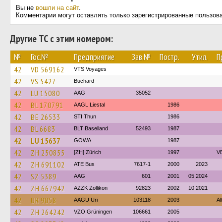
Вы не
вошли на сайт
.
Комментарии могут оставлять только зарегистрированные пользов
Другие ТС с этим номером:
№
Гос.№
Предприятие
Зав.№
Постр.
Утил.
П
42
VD 569162
VTS Voyages
42
VS 5427
Buchard
42
LU 15080
AAG
35052
42
BL 170791
AAGL Liestal
1986
42
BE 26533
STI Thun
1986
42
BL 6683
BLT Baselland
52493
1987
42
LU 15637
GOWA
1987
42
ZH 250855
[ZH] Zürich
1997
VB
42
ZH 691102
ATE Bus
7617-1
2000
2023
42
SZ 5389
AAG
601
2001
05.2024
42
ZH 667942
AZZK Zollikon
92823
2002
10.2021
42
UR 9058
AAGU Uri
103118
2003
Al
42
ZH 264242
VZO Grüningen
106661
2005