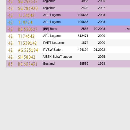
42
SG 297342
regiobus
4933
2006
42
SG 283920
regiobus
2425
2007
42
TI 74342
ARL Lugano
106663
2008
42
TI 9724
ARL Lugano
106663
2008
42
BE 550327
[BE] Bern
2536
10.2008
Aa
42
TI 74342
ARL Lugano
612471
2020
42
TI 339142
FART Locarno
1874
2020
42
AG 523194
RVBW Baden
424194
01.2022
42
SH 38042
VBSH Schaffhausen
2025
83
BE 657431
Busland
38559
1998