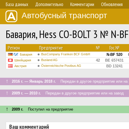
База данных
Дополнительно
Комментарии
Обновления
Автобусный транспорт
Бавария, Hess CO-BOLT 3 № N-BF
Регион
Предприятие
№
Гос.№
BusCompany Franken BCF GmbH
N-BF 520
Бавария
Busland AG
42
BE 657431
Швейцария
Österreichische Postbus AG
BD 13241
Австрия
↑
2016 г. — Январь 2018 г.
Передан в другое предприятие или на 
↑
2009 г. — 2010 г.
Передан в другое предприятие или на завод
↑
2009 г.
Поступил на предприятие
Ваш комментарий