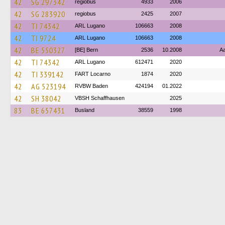
42
SG 297342
regiobus
4933
2006
42
SG 283920
regiobus
2425
2007
42
TI 74342
ARL Lugano
106663
2008
42
TI 9724
ARL Lugano
106663
2008
42
BE 550327
[BE] Bern
2536
10.2008
Aa
42
TI 74342
ARL Lugano
612471
2020
42
TI 339142
FART Locarno
1874
2020
42
AG 523194
RVBW Baden
424194
01.2022
42
SH 38042
VBSH Schaffhausen
2025
83
BE 657431
Busland
38559
1998