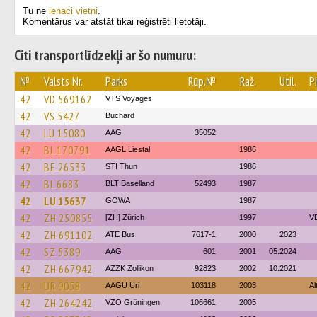
Tu ne
ienāci vietni
.
Komentārus var atstāt tikai reģistrēti lietotāji.
Citi transportlīdzekļi ar šo numuru:
№
Valsts Nr.
Parks
Rūp.№
Raž.
Util.
P
42
VD 569162
VTS Voyages
42
VS 5427
Buchard
42
LU 15080
AAG
35052
42
BL 170791
AAGL Liestal
1986
42
BE 26533
STI Thun
1986
42
BL 6683
BLT Baselland
52493
1987
42
LU 15637
GOWA
1987
42
ZH 250855
[ZH] Zürich
1997
VB
42
ZH 691102
ATE Bus
7617-1
2000
2023
42
SZ 5389
AAG
601
2001
05.2024
42
ZH 667942
AZZK Zollikon
92823
2002
10.2021
42
UR 9058
AAGU Uri
103118
2003
Al
42
ZH 264242
VZO Grüningen
106661
2005