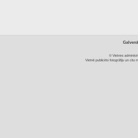
Galven
© Vietnes administ
Vietnē publicēto fotogrāfiju un citu 