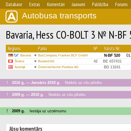
Database
Extras
Komentāri
Jaunumi
Palīdzība
Forums
Autobusa transports
Bavaria, Hess CO-BOLT 3 № N-BF 
Reģions
Parks
№
Valsts Nr.
N-BF 520
01
Bavaria
BusCompany Franken BCF GmbH
42
BE 657431
Šveice
Busland AG
BD 13241
Austrijā
Österreichische Postbus AG
↑
2016 g. — Janvāris 2018 g.
Nodots uz citu pilsētu
↑
2009 g. — 2010 g.
Nodots uz citu pilsētu
↑
2009 g.
Iestāja uz uzņēmumu
Jūsu komentārs