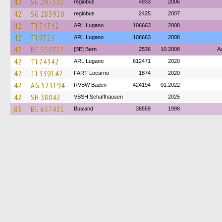
42
SG 297342
regiobus
4933
2006
42
SG 283920
regiobus
2425
2007
42
TI 74342
ARL Lugano
106663
2008
42
TI 9724
ARL Lugano
106663
2008
42
BE 550327
[BE] Bern
2536
10.2008
A
42
TI 74342
ARL Lugano
612471
2020
42
TI 339142
FART Locarno
1874
2020
42
AG 523194
RVBW Baden
424194
01.2022
42
SH 38042
VBSH Schaffhausen
2025
83
BE 657431
Busland
38559
1998