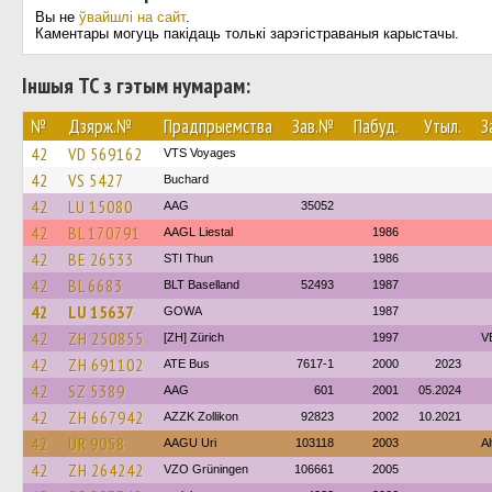
Вы не
ўвайшлі на сайт
.
Каментары могуць пакідаць толькі зарэгістраваныя карыстачы.
Іншыя ТС з гэтым нумарам:
№
Дзярж.№
Прадпрыемства
Зав.№
Пабуд.
Утыл.
З
42
VD 569162
VTS Voyages
42
VS 5427
Buchard
42
LU 15080
AAG
35052
42
BL 170791
AAGL Liestal
1986
42
BE 26533
STI Thun
1986
42
BL 6683
BLT Baselland
52493
1987
42
LU 15637
GOWA
1987
42
ZH 250855
[ZH] Zürich
1997
V
42
ZH 691102
ATE Bus
7617-1
2000
2023
42
SZ 5389
AAG
601
2001
05.2024
42
ZH 667942
AZZK Zollikon
92823
2002
10.2021
42
UR 9058
AAGU Uri
103118
2003
Al
42
ZH 264242
VZO Grüningen
106661
2005