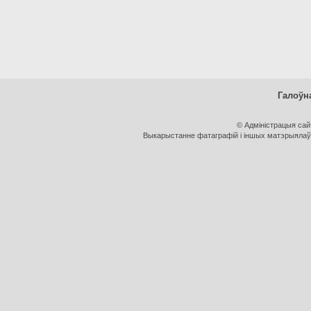
Галоўн
© Адміністрацыя са
Выкарыстанне фатаграфій і іншых матэрыялаў, 