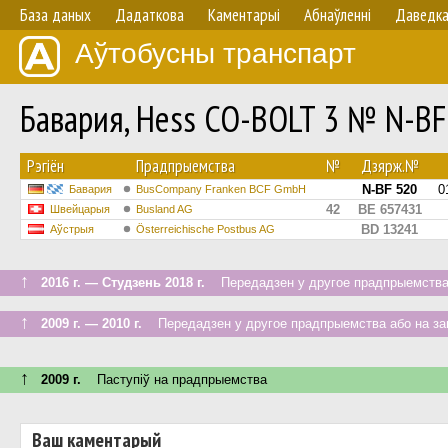
База даных
Дадаткова
Каментарыі
Абнаўленнi
Даведк
Аўтобусны транспарт
Бавария, Hess CO-BOLT 3 № N-BF
Рэгіён
Прадпрыемства
№
Дзярж.№
N-BF 520
0
Бавария
BusCompany Franken BCF GmbH
42
BE 657431
Швейцарыя
Busland AG
BD 13241
Аўстрыя
Österreichische Postbus AG
↑
2016 г. — Студзень 2018 г.
Передадзен у другое прадпрыемства 
↑
2009 г. — 2010 г.
Передадзен у другое прадпрыемства або на за
↑
2009 г.
Паступiў на прадпрыемства
Ваш каментарый