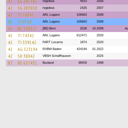
42
SG 297342
regiobus
4933
2006
42
SG 283920
regiobus
2425
2007
42
TI 74342
ARL Lugano
106663
2008
42
TI 9724
ARL Lugano
106663
2008
42
BE 550327
[BE] Bern
2536
10.2008
Aa
42
TI 74342
ARL Lugano
612471
2020
42
TI 339142
FART Locarno
1874
2020
42
AG 523194
RVBW Baden
424194
01.2022
42
SH 38042
VBSH Schaffhausen
2025
83
BE 657431
Busland
38559
1998