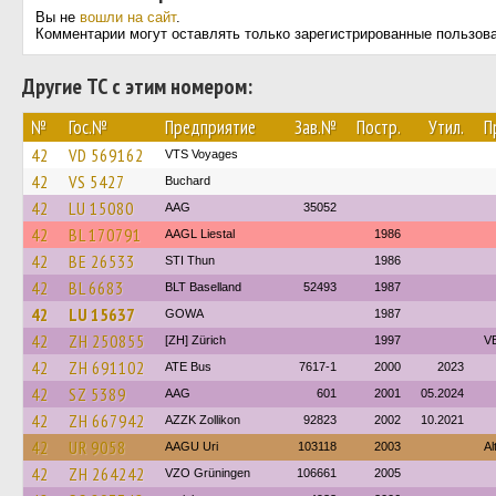
Вы не
вошли на сайт
.
Комментарии могут оставлять только зарегистрированные пользов
Другие ТС с этим номером:
№
Гос.№
Предприятие
Зав.№
Постр.
Утил.
П
42
VD 569162
VTS Voyages
42
VS 5427
Buchard
42
LU 15080
AAG
35052
42
BL 170791
AAGL Liestal
1986
42
BE 26533
STI Thun
1986
42
BL 6683
BLT Baselland
52493
1987
42
LU 15637
GOWA
1987
42
ZH 250855
[ZH] Zürich
1997
VB
42
ZH 691102
ATE Bus
7617-1
2000
2023
42
SZ 5389
AAG
601
2001
05.2024
42
ZH 667942
AZZK Zollikon
92823
2002
10.2021
42
UR 9058
AAGU Uri
103118
2003
Al
42
ZH 264242
VZO Grüningen
106661
2005