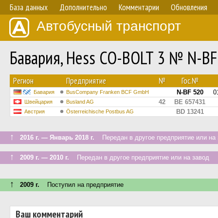
База данных
Дополнительно
Комментарии
Обновления
Автобусный транспорт
Бавария, Hess CO-BOLT 3 № N-BF
Регион
Предприятие
№
Гос.№
N-BF 520
0
Бавария
BusCompany Franken BCF GmbH
42
BE 657431
Швейцария
Busland AG
BD 13241
Австрия
Österreichische Postbus AG
↑
2016 г. — Январь 2018 г.
Передан в другое предприятие или на 
↑
2009 г. — 2010 г.
Передан в другое предприятие или на завод
↑
2009 г.
Поступил на предприятие
Ваш комментарий