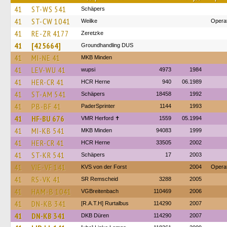
41
ST-WS 541
Schäpers
41
ST-CW 1041
Weilke
Operat
41
RE-ZR 4177
Zeretzke
41
[425664]
Groundhandling DUS
41
MI-NE 41
MKB Minden
41
LEV-WU 41
wupsi
4973
1984
41
HER-CR 41
HCR Herne
940
06.1989
41
ST-AM 541
Schäpers
18458
1992
41
PB-BF 41
PaderSprinter
1144
1993
41
HF-BU 676
VMR Herford ✝
1559
05.1994
41
MI-KB 541
MKB Minden
94083
1999
41
HER-CR 41
HCR Herne
33505
2002
41
ST-KR 541
Schäpers
17
2003
41
VIE-VF 141
KVS von der Forst
2004
Operat
41
RS-VK 41
SR Remscheid
3288
2005
41
HAM-B 1041
VGBreitenbach
110469
2006
41
DN-KB 341
[R.A.T.H] Rurtalbus
114290
2007
41
DN-KB 341
DKB Düren
114290
2007