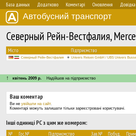
База данных
Додатково
Коментарі
Оновлення
Довідка
Автобусний транспорт
Северный Рейн-Вестфалия, Merce
Мiсто
Підприємство
Северный Рейн-Вестфалия
Univers Reisen GmbH / UBS Univers Buss
↑
квітень 2009 р.
Надійшов на підприємство
Ваш коментар
Ви не
увійшли на сайт
.
Коментарі можуть залишати тільки зареєстровані користувачі.
Інші одиниці РС з цим же номером:
№
Гос.№
Підприємство
Зав.№
Побуд.
Прим