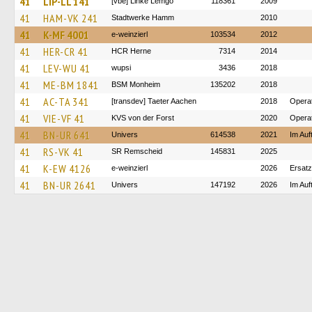
41
LIP-LL 141
[vbe] Linke Lemgo
118361
2009
41
HAM-VK 241
Stadtwerke Hamm
2010
41
K-MF 4001
e-weinzierl
103534
2012
41
HER-CR 41
HCR Herne
7314
2014
41
LEV-WU 41
wupsi
3436
2018
41
ME-BM 1841
BSM Monheim
135202
2018
41
AC-TA 341
[transdev] Taeter Aachen
2018
Opera
41
VIE-VF 41
KVS von der Forst
2020
Operat
41
BN-UR 641
Univers
614538
2021
Im Auf
41
RS-VK 41
SR Remscheid
145831
2025
41
K-EW 4126
e-weinzierl
2026
Ersatz
41
BN-UR 2641
Univers
147192
2026
Im Auf