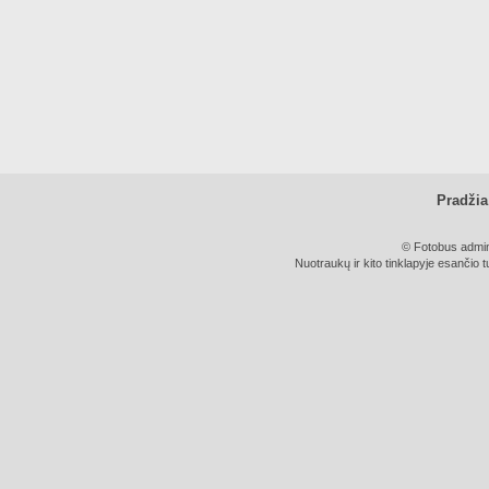
Pradžia
© Fotobus admini
Nuotraukų ir kito tinklapyje esančio t