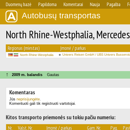
Duomenų bazė
Papildoma
Komentarai
Nauja
Pagalba
F
Autobusų transportas
North Rhine-Westphalia, Mercedes
Regionas (miestas)
Įmonė / parkas
Univers Reisen GmbH / UBS Univers Busserv
North Rhine-Westphalia
↑
2009 m. balandis
Gautas
Komentaras
Jūs
neprisijungėte
.
Komentuoti gali tik registruoti vartotojai.
Kitos transporto priemonės su tokiu pačiu numeriu:
Nr.
Valst. Nr.
Įmonė / parkas
Gam. Nr.
Pag.
Pas