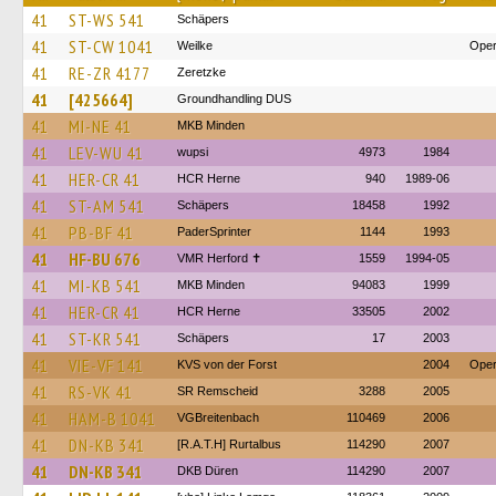
41
ST-WS 541
Schäpers
41
ST-CW 1041
Weilke
Oper
41
RE-ZR 4177
Zeretzke
41
[425664]
Groundhandling DUS
41
MI-NE 41
MKB Minden
41
LEV-WU 41
wupsi
4973
1984
41
HER-CR 41
HCR Herne
940
1989-06
41
ST-AM 541
Schäpers
18458
1992
41
PB-BF 41
PaderSprinter
1144
1993
41
HF-BU 676
VMR Herford ✝
1559
1994-05
41
MI-KB 541
MKB Minden
94083
1999
41
HER-CR 41
HCR Herne
33505
2002
41
ST-KR 541
Schäpers
17
2003
41
VIE-VF 141
KVS von der Forst
2004
Oper
41
RS-VK 41
SR Remscheid
3288
2005
41
HAM-B 1041
VGBreitenbach
110469
2006
41
DN-KB 341
[R.A.T.H] Rurtalbus
114290
2007
41
DN-KB 341
DKB Düren
114290
2007