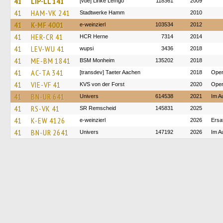
41
LIP-LL 141
[vbe] Linke Lemgo
118361
2009
41
HAM-VK 241
Stadtwerke Hamm
2010
41
K-MF 4001
e-weinzierl
103534
2012
41
HER-CR 41
HCR Herne
7314
2014
41
LEV-WU 41
wupsi
3436
2018
41
ME-BM 1841
BSM Monheim
135202
2018
41
AC-TA 341
[transdev] Taeter Aachen
2018
Oper
41
VIE-VF 41
KVS von der Forst
2020
Oper
41
BN-UR 641
Univers
614538
2021
Im A
41
RS-VK 41
SR Remscheid
145831
2025
41
K-EW 4126
e-weinzierl
2026
Ersa
41
BN-UR 2641
Univers
147192
2026
Im A