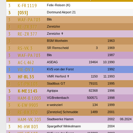
3
K-FR 1119
Felix-Reisen (K)
3
[035]
Dortmund Airport 21
3
WAF-PA 703
Bils
3
RE-ZR 377
Zeretzke
3
RE-ZR 377
Zeretzke ✝
3
BSM Monheim
1963
3
RS-VK 3
SR Remscheid
3
1969
3
WAF-PA 703
Bils
1987
3
AC-L 462
ASEAG
19464
10.1990
3
VIE-DV 3
KVS von der Forst
1992
3
HF-BL 35
VMR Herford ✝
1150
11.1993
3
GT-PN 103
Stadtbus GT
79101
1995
3
K-ME 1143
Agrippa
82368
1996
3
HAM-B 1003
VGBreitenbach
500571
1998
3
K-EW 9903
e-weinzierl
134
1999
3
RE-BX 370
[Zeretzke] Schmudde
1489
2001
3
HAM-VK 203
Stadtwerke Hamm
2002
06.2024
3
MI-HW 803
Spargelhof Winkelmann
2004