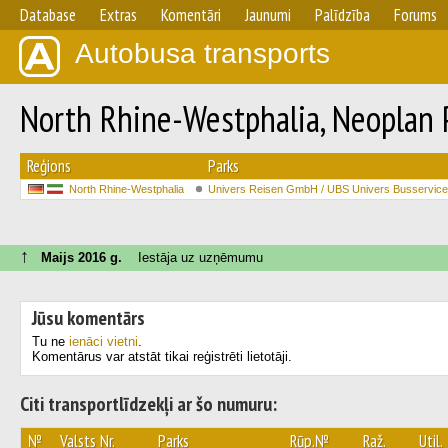
Database
Extras
Komentāri
Jaunumi
Palīdzība
Forums
Autobusa transports
North Rhine-Westphalia, Neoplan
Reģions
Parks
North Rhine-Westphalia
Univers Reisen GmbH / UBS Univers Busservi
↑
Maijs 2016 g.
Iestāja uz uzņēmumu
Jūsu komentārs
Tu ne
ienāci vietni
.
Komentārus var atstāt tikai reģistrēti lietotāji.
Citi transportlīdzekļi ar šo numuru:
№
Valsts Nr.
Parks
Rūp.№
Raž.
Util.