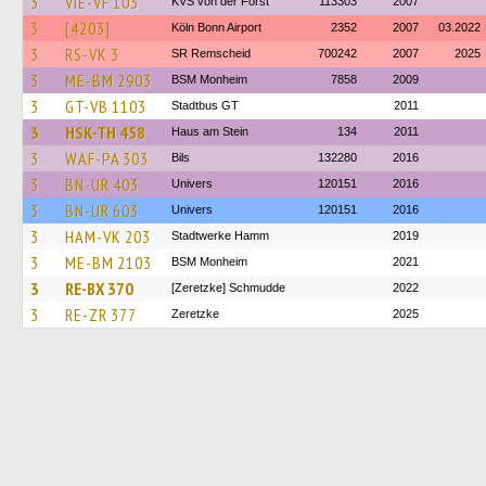
3
VIE-VF 103
KVS von der Forst
113303
2007
3
[4203]
Köln Bonn Airport
2352
2007
03.2022
3
RS-VK 3
SR Remscheid
700242
2007
2025
3
ME-BM 2903
BSM Monheim
7858
2009
3
GT-VB 1103
Stadtbus GT
2011
3
HSK-TH 458
Haus am Stein
134
2011
3
WAF-PA 303
Bils
132280
2016
3
BN-UR 403
Univers
120151
2016
3
BN-UR 603
Univers
120151
2016
3
HAM-VK 203
Stadtwerke Hamm
2019
3
ME-BM 2103
BSM Monheim
2021
3
RE-BX 370
[Zeretzke] Schmudde
2022
3
RE-ZR 377
Zeretzke
2025