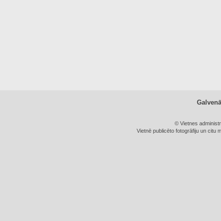
Galven
© Vietnes administ
Vietnē publicēto fotogrāfiju un citu 