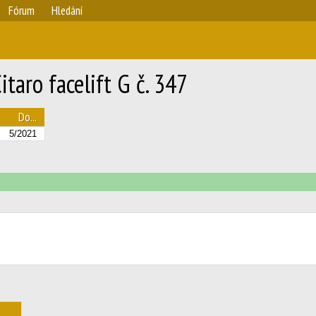
Fórum
Hledání
aro facelift G č. 347
Do...
5/2021