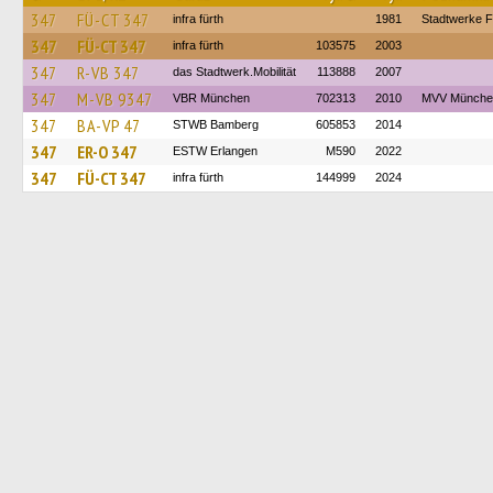
347
FÜ-CT 347
infra fürth
1981
Stadtwerke F
347
FÜ-CT 347
infra fürth
103575
2003
347
R-VB 347
das Stadtwerk.Mobilität
113888
2007
347
M-VB 9347
VBR München
702313
2010
MVV Münche
347
BA-VP 47
STWB Bamberg
605853
2014
347
ER-O 347
ESTW Erlangen
M590
2022
347
FÜ-CT 347
infra fürth
144999
2024