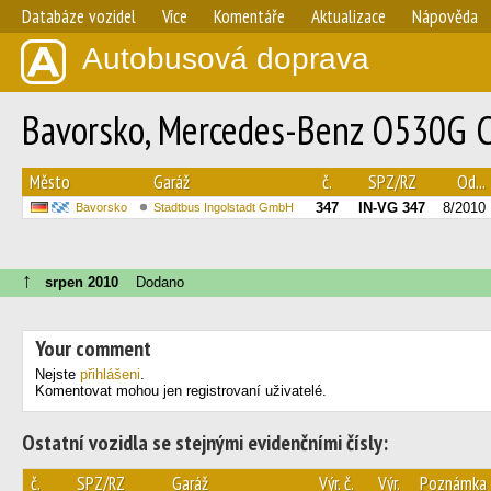
Databáze vozidel
Více
Komentáře
Aktualizace
Nápověda
Autobusová doprava
Bavorsko, Mercedes-Benz O530G Cit
Město
Garáž
č.
SPZ/RZ
Od...
347
IN-VG 347
8/2010
Bavorsko
Stadtbus Ingolstadt GmbH
↑
srpen 2010
Dodano
Your comment
Nejste
přihlášeni
.
Komentovat mohou jen registrovaní uživatelé.
Ostatní vozidla se stejnými evidenčními čísly:
č.
SPZ/RZ
Garáž
Výr. č.
Výr.
Poznámka