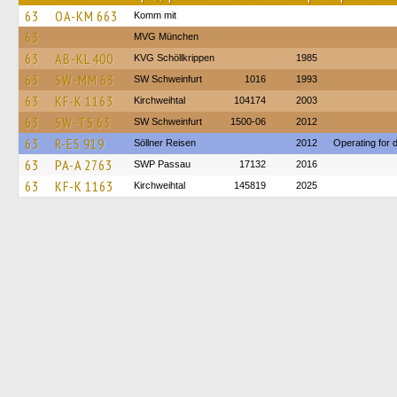
63
OA-KM 663
Komm mit
63
MVG München
63
AB-KL 400
KVG Schöllkrippen
1985
63
SW-MM 63
SW Schweinfurt
1016
1993
63
KF-K 1163
Kirchweihtal
104174
2003
63
SW-TS 63
SW Schweinfurt
1500-06
2012
63
R-ES 919
Söllner Reisen
2012
Operating for
63
PA-A 2763
SWP Passau
17132
2016
63
KF-K 1163
Kirchweihtal
145819
2025