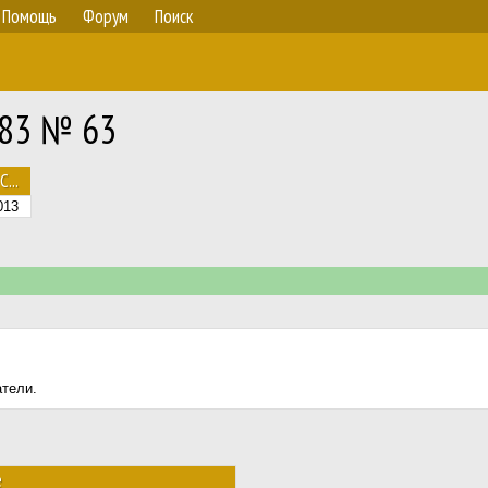
Помощь
Форум
Поиск
283 № 63
С...
013
атели.
е