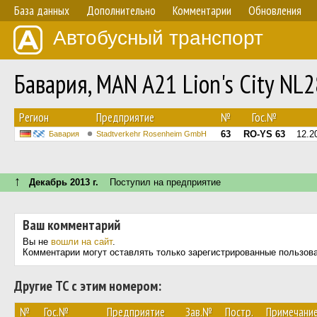
База данных
Дополнительно
Комментарии
Обновления
Автобусный транспорт
Бавария, MAN A21 Lion's City NL
Регион
Предприятие
№
Гос.№
63
RO-YS 63
12.2
Бавария
Stadtverkehr Rosenheim GmbH
↑
Декабрь 2013 г.
Поступил на предприятие
Ваш комментарий
Вы не
вошли на сайт
.
Комментарии могут оставлять только зарегистрированные пользов
Другие ТС с этим номером:
№
Гос.№
Предприятие
Зав.№
Постр.
Примечани