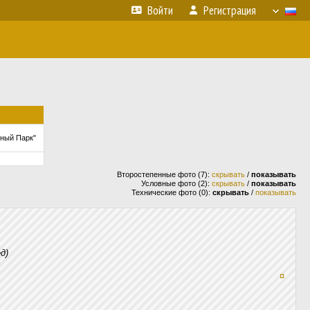
Войти
Регистрация
ный Парк"
Второстепенные фото (7):
скрывать
/
показывать
Условные фото (2):
скрывать
/
показывать
Технические фото (0):
скрывать
/
показывать
д)
¤