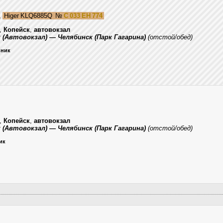
,
Higer KLQ6885Q
№
С 033 ЕН 774
,
Копейск
,
автовокзал
к (Автовокзал) — Челябинск (Парк Гагарина)
(отстой/обед)
ьник
,
Копейск
,
автовокзал
к (Автовокзал) — Челябинск (Парк Гагарина)
(отстой/обед)
ик