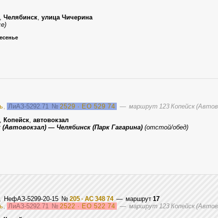
,
Челябинск
,
улица Чичерина
се)
ресенье
ь
,
ЛиАЗ-5292.71
№
2529 · ЕО 529 74
—
маршрут 123 Копейск (Автово
,
Копейск
,
автовокзал
к (Автовокзал) — Челябинск (Парк Гагарина)
(отстой/обед)
, НефАЗ-5299-20-15
№
205 · АС 348 74
— маршрут
17
ь
,
ЛиАЗ-5292.71
№
2522 · ЕО 522 74
—
маршрут 123 Копейск (Автово