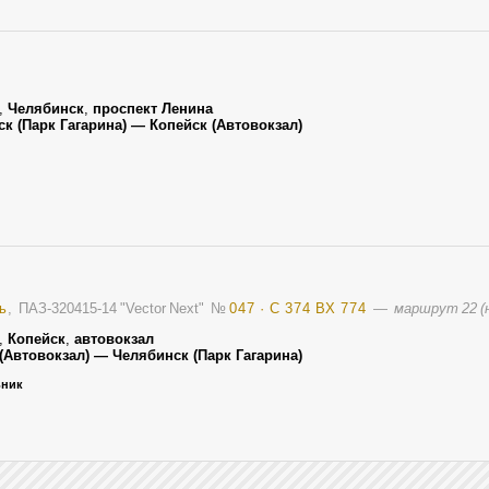
,
Челябинск
,
проспект Ленина
ск (Парк Гагарина) — Копейск (Автовокзал)
ь
, ПАЗ-320415-14 "Vector Next"
№
047 · С 374 ВХ 774
—
маршрут 22 (н
,
Копейск
,
автовокзал
 (Автовокзал) — Челябинск (Парк Гагарина)
ьник