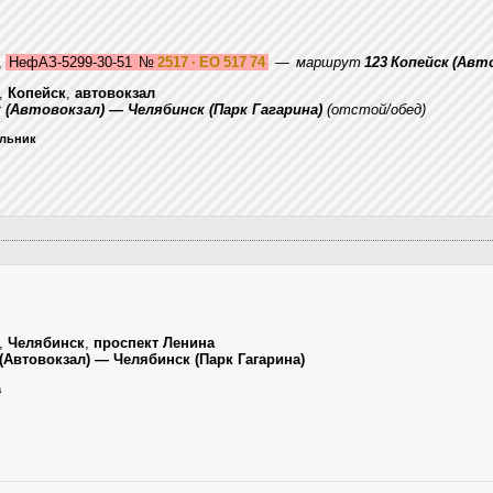
,
НефАЗ-5299-30-51
№
2517 · ЕО 517 74
—
маршрут
123 Копейск (Авт
,
Копейск
,
автовокзал
к (Автовокзал) — Челябинск (Парк Гагарина)
(отстой/обед)
ельник
,
Челябинск
,
проспект Ленина
 (Автовокзал) — Челябинск (Парк Гагарина)
а