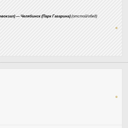
овокзал) — Челябинск (Парк Гагарина)
(отстой/обед)
¤
¤