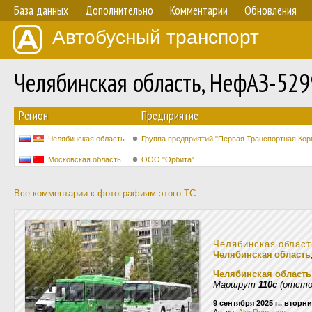
База данных
Дополнительно
Комментарии
Обновления
Автобусный транспорт
Челябинская область, НефАЗ-52
Регион
Предприятие
Челябинская область
Группа предприятий "Первая Транспортная Кор
Московская область
ООО "Орбита"
Все комментарии к фотографиям этого ТС
Челябинская област
Челябинская область
Челябинская область
Маршрут
110с
(отсто
9 сентября 2025 г., вторн