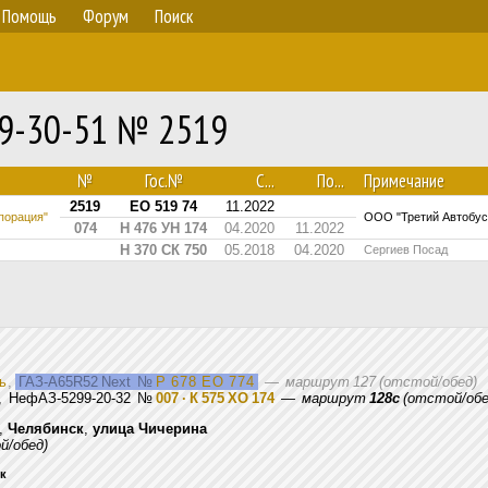
Помощь
Форум
Поиск
99-30-51 № 2519
№
Гос.№
С...
По...
Примечание
2519
ЕО 519 74
11.2022
порация"
ООО "Третий Автобус
074
Н 476 УН 174
04.2020
11.2022
Н 370 СК 750
05.2018
04.2020
Сергиев Посад
ь
,
ГАЗ-A65R52 Next
№
Р 678 ЕО 774
—
маршрут 127 (отстой/обед)
, НефАЗ-5299-20-32
№
007 · К 575 ХО 174
—
маршрут
128с
(отстой/обе
,
Челябинск
,
улица Чичерина
й/обед)
ик