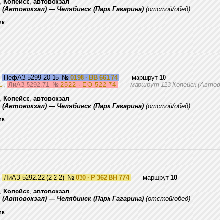
,
Копейск
,
автовокзал
к (Автовокзал) — Челябинск (Парк Гагарина)
(отстой/обед)
ик
,
НефАЗ-5299-20-15
№
0198 · ВВ 661 74
— маршрут
10
ь
,
ЛиАЗ-5292.71
№
2522 · ЕО 522 74
—
маршрут 123 Копейск (Автово
,
Копейск
,
автовокзал
к (Автовокзал) — Челябинск (Парк Гагарина)
(отстой/обед)
ик
,
ЛиАЗ-5292.22 (2-2-2)
№
030 · Р 362 ВН 774
— маршрут
10
,
Копейск
,
автовокзал
к (Автовокзал) — Челябинск (Парк Гагарина)
(отстой/обед)
ик