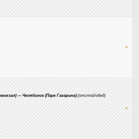
¤
овокзал) — Челябинск (Парк Гагарина)
(отстой/обед)
¤