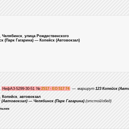
,
Челябинск
,
улица Рождественского
ск (Парк Гагарина) — Копейск (Автовокзал)
,
НефАЗ-5299-30-51
№
2517 · ЕО 517 74
—
маршрут
123 Копейск (Авт
,
Копейск
,
автовокзал
к (Автовокзал) — Челябинск (Парк Гагарина)
(отстой/обед)
ельник