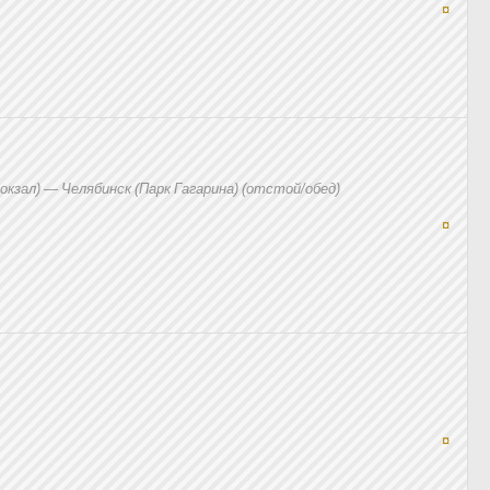
¤
кзал) — Челябинск (Парк Гагарина) (отстой/обед)
¤
¤