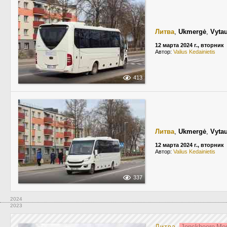
Литва
,
Ukmergė
,
Vytau
12 марта 2024 г., вторник
Автор:
Valius Kedainietis
413
Литва
,
Ukmergė
,
Vytau
12 марта 2024 г., вторник
Автор:
Valius Kedainietis
337
2024
2023
Литва
,
Jonckheere Mo