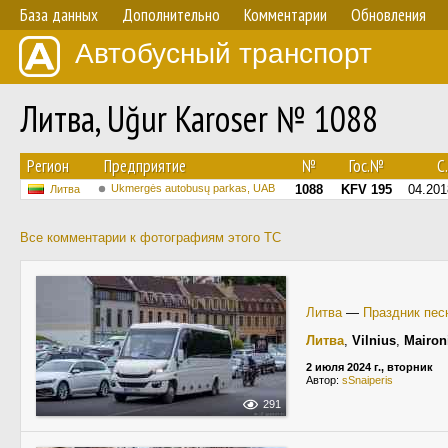
База данных
Дополнительно
Комментарии
Обновления
Автобусный транспорт
Литва, Uğur Karoser № 1088
Регион
Предприятие
№
Гос.№
С.
Ukmergės autobusų parkas, UAB
1088
KFV 195
04.201
Литва
Все комментарии к фотографиям этого ТС
Литва
—
Праздник пес
Литва
,
Vilnius
,
Mairon
2 июля 2024 г., вторник
Автор:
sSnaiperis
291