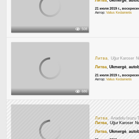
Литва
,
Ukmergė
,
auto
21 июля 2019 г., воскресе
Автор:
Valius Kedainietis
508
Литва
, Uğur Karoser
Литва
,
Ukmergė
,
auto
21 июля 2019 г., воскресе
Автор:
Valius Kedainietis
686
Литва
, Anadolu Isuzu
Литва
, Uğur Karoser
Литва
,
Ukmergė
,
auto