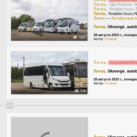
Литва
, Uğur Karoser
Литва
, Anadolu Isuzu
Литва
, Anadolu Isuzu 
Литва
—
Автобусные п
Литва
,
Ukmergė
,
auto
28 августа 2023 г., понед
1197
Автор:
LTransit
Литва
,
Jonckheere Mo
Литва
,
Ukmergė
,
auto
28 августа 2023 г., понед
Автор:
LTransit
538
2023
2019