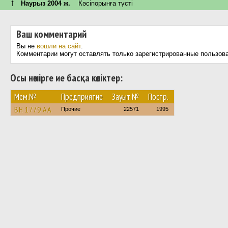
↑
Наурыз 2004 ж.
Кәсіпорынға түсті
Ваш комментарий
Вы не
вошли на сайт
.
Комментарии могут оставлять только зарегистрированные пользов
Осы нөмірге ие басқа көліктер:
Мем.№
Предприятие
Зауыт.№
Постр.
BH 1779 AA
Прочие
22571
1995