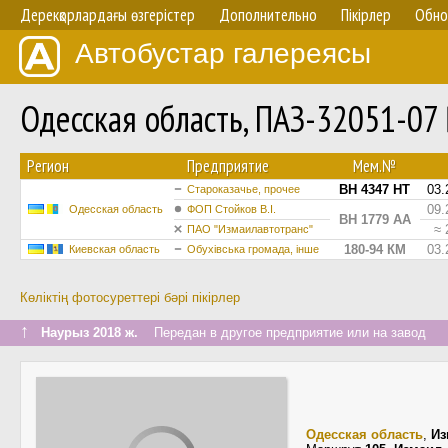
Дерекқорлардағы өзгерістер
Дополнительно
Пікірлер
Обно
Автобустар галереясы
Одесская область, ПАЗ-32051-07
Регион
Предприятие
Мем.№
BH 4347 HT
03.
Староказачье, прочее
09.
Одесская область
ФОП Стойков В.І.
BH 1779 AA
≈ 
ПАО "Измаилавтотранс"
180-94 КМ
03.
Киевская область
Обухівська громада, інше
Көліктің фотосуреттері бәрі пікірлер
↑
Наурыз 2018 ж.
Передан в другое предприятие или на завод
Одесская область
,
Из