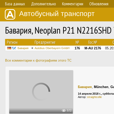
База данных
Дополнительно
Комментарии
Обновления
Автобусный транспорт
Бавария, Neoplan P21 N2216SHD 
Регион
Предприятие
№
Гос.№
С
176
M-AU 2176
05.20
Бавария
Autobus Oberbayern GmbH
Все комментарии к фотографиям этого ТС
Бавария
,
München
,
Ga
14 апреля 2018 г., суббота
Автор:
straightcelle
572