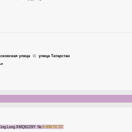
сковская улица
улица Татарстан
ье
ing Long XMQ6129Y
№
К 458 ТС 57