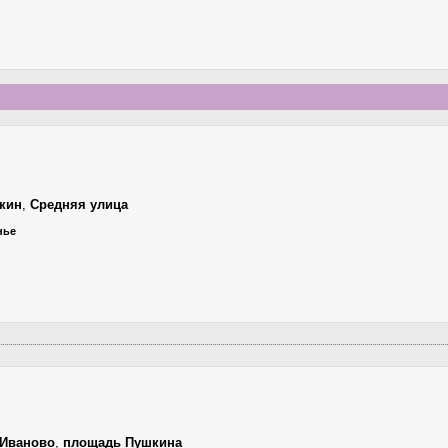
кин
,
Средняя улица
нье
Иваново
,
площадь Пушкина