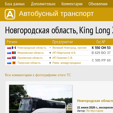
База данных
Дополнительно
Комментарии
Обновления
Автобусный транспорт
Новгородская область, King Lo
Регион
Предприятие
Гос.№
К 550 ОН 53
Новгородская область
Великий Новгород, прочие
В 629 ВО 37
Ивановская область
ИП Мартынов А.Б.
Орловская область
ИП Комлев С.В.
С 595 РР 69
Тверская область
Ржев, междугородные
Все комментарии к фотографиям этого ТС
Новгородская област
21 июня 2026 г., воскресе
Автор:
Ян Мухтаров