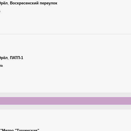
Орёл
,
Воскресенский переулок
а
Орёл
,
ПАТП-1
та
 "Метро "Тушинская"