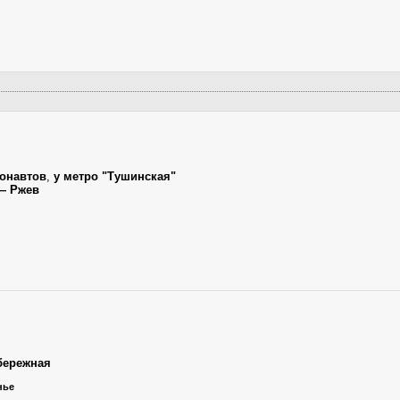
тонавтов
,
у метро "Тушинская"
— Ржев
бережная
нье