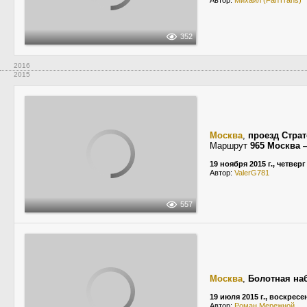
Автор:
Михаил (FanTrans)
352
2016
2015
Москва
,
проезд Стра
Маршрут
965 Москва 
19 ноября 2015 г., четверг
Автор:
ValerG781
557
Москва
,
Болотная на
19 июля 2015 г., воскресе
Автор:
Роман Мережной