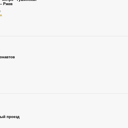
— Ржев
г
ов
тонавтов
ный проезд