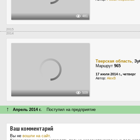
481
2015
2014
Тверская область
,
Зу
Маршрут
965
17 июля 2014 г., четверг
Автор:
AlexB
509
↑
Апрель 2014 г.
Поступил на предприятие
Ваш комментарий
Вы не
вошли на сайт
.