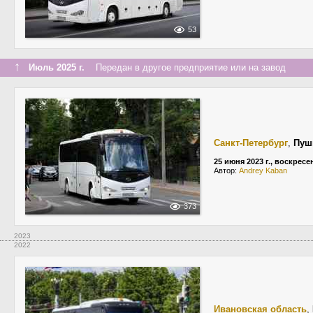
53
↑
Июль 2025 г.
Передан в другое предприятие или на завод
Санкт-Петербург
,
Пуш
25 июня 2023 г., воскресе
Автор:
Andrey Kaban
373
2023
2022
Ивановская область
,