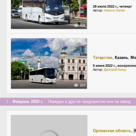
28 июля 2022 г., четверг
Автор:
Никита Лапин
406
Татарстан
,
Казань
,
Мо
5 июня 2022 г., воскресен
Автор:
Дмитрий Кояш
324
↑
Февраль 2020 г.
Передан в другое предприятие или на завод
Орловская область
,
K