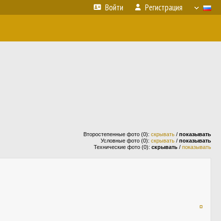
Войти
Регистрация
Второстепенные фото (0):
скрывать
/
показывать
Условные фото (0):
скрывать
/
показывать
Технические фото (0):
скрывать
/
показывать
¤