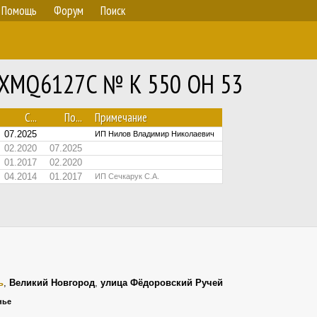
Помощь
Форум
Поиск
ng XMQ6127C № К 550 ОН 53
С...
По...
Примечание
07.2025
ИП Нилов Владимир Николаевич⁠
02.2020
07.2025
01.2017
02.2020
04.2014
01.2017
ИП Сечкарук С.А.
ь
,
Великий Новгород
,
улица Фёдоровский Ручей
нье