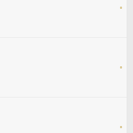
¤
¤
¤