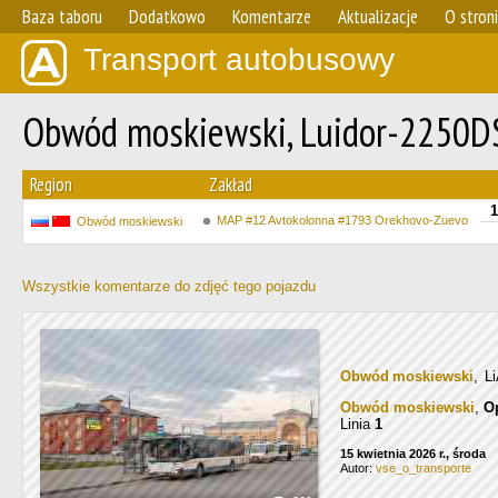
Baza taboru
Dodatkowo
Komentarze
Aktualizacje
O stron
Transport autobusowy
Obwód moskiewski, Luidor-2250D
Region
Zakład
1
MAP #12 Avtokolonna #1793 Orekhovo-Zuevo
Obwód moskiewski
Wszystkie komentarze do zdjęć tego pojazdu
Obwód moskiewski
, L
Obwód moskiewski
,
О
Linia
1
15 kwietnia 2026 r., środa
Autor:
vse_o_transporte