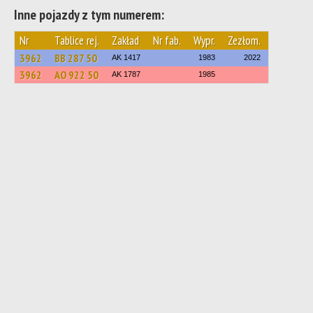
Inne pojazdy z tym numerem:
Nr
Tablice rej.
Zakład
Nr fab.
Wypr.
Zezłom.
3962
ВВ 287 50
AK 1417
1983
2022
3962
АО 922 50
AK 1787
1985