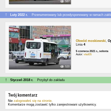
587
↑
Luty 2022 r.
Przenumerowany lub przedysponowany w ramach zakł
Obwód moskiewski
,
О
Linia
4
5 czerwca 2021 r., sobota
Autor:
vlad05
520
↑
Styczeń 2018 r.
Przybył do zakładu
Twój komentarz
Nie
zalogowałeś się na stronie
.
Komentarze mogą zostawić tylko zarejestrowani użytkownicy.