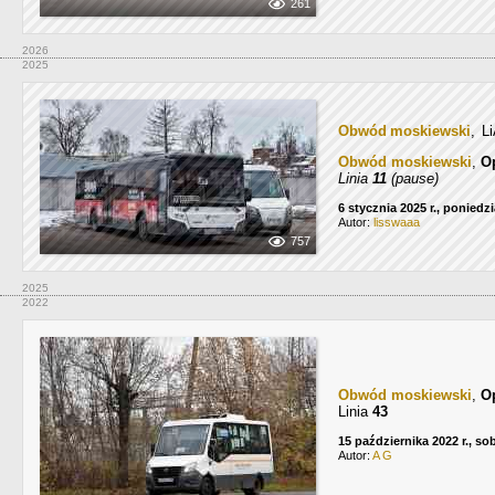
261
2026
2025
Obwód moskiewski
, L
Obwód moskiewski
,
О
Linia
11
(pause)
6 stycznia 2025 r., poniedzi
Autor:
lisswaaa
757
2025
2022
Obwód moskiewski
,
О
Linia
43
15 października 2022 r., so
Autor:
A G