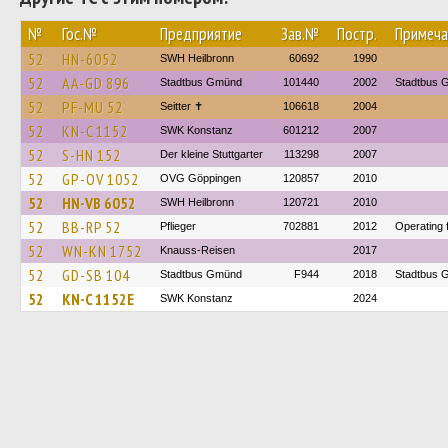
№
Гос.№
Предприятие
Зав.№
Постр.
Примеча
52
HN-6052
SWH Heilbronn
60692
1990
52
AA-GD 896
Stadtbus Gmünd
101440
2002
Stadtbus 
52
PF-MU 52
Seitter ✝
106618
2004
52
KN-C 1152
SWK Konstanz
601212
2007
52
S-HN 152
Der kleine Stuttgarter
113298
2007
52
GP-OV 1052
OVG Göppingen
120857
2010
52
HN-VB 6052
SWH Heilbronn
120721
2010
52
BB-RP 52
Pflieger
702881
2012
Operating 
52
WN-KN 1752
Knauss-Reisen
2017
52
GD-SB 104
Stadtbus Gmünd
F944
2018
Stadtbus 
52
KN-C 1152E
SWK Konstanz
2024