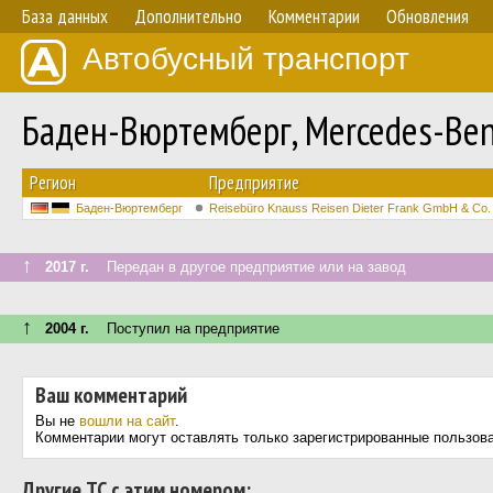
База данных
Дополнительно
Комментарии
Обновления
Автобусный транспорт
Баден-Вюртемберг, Mercedes-Ben
Регион
Предприятие
Баден-Вюртемберг
Reisebüro Knauss Reisen Dieter Frank GmbH & Co
↑
2017 г.
Передан в другое предприятие или на завод
↑
2004 г.
Поступил на предприятие
Ваш комментарий
Вы не
вошли на сайт
.
Комментарии могут оставлять только зарегистрированные пользов
Другие ТС с этим номером: