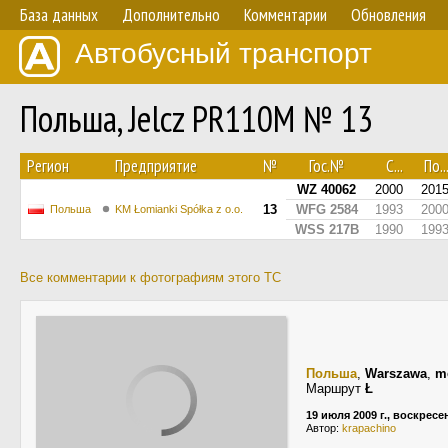
База данных
Дополнительно
Комментарии
Обновления
Автобусный транспорт
Польша, Jelcz PR110M № 13
Регион
Предприятие
№
Гос.№
С...
По..
WZ 40062
2000
201
13
WFG 2584
1993
200
Польша
KM Łomianki Spółka z o.o.
WSS 217B
1990
199
Все комментарии к фотографиям этого ТС
Польша
,
Warszawa
,
m
Маршрут
Ł
19 июля 2009 г., воскресе
Автор:
krapachino