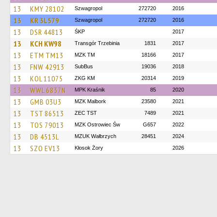
13
KMY 28102
Szwagropol
272720
2016
13
KR 3L579
Szwagropol
272720
2016
13
DSR 44813
ŚKP
2017
13
KCH KW98
Transgór Trzebinia
1831
2017
13
ETM TM13
MZK TM
18166
2017
13
FNW 42913
SubBus
19036
2018
13
KOL 11075
ZKG KM
20314
2019
13
WWL 6837N
MPK Kraśnik
85
2020
13
GMB 03U3
MZK Malbork
23580
2021
13
TST 86513
ZEC TST
7489
2021
13
TOS 79013
MZK Ostrowiec Św
G657
2022
13
DB 4513L
MZUK Wałbrzych
28451
2024
13
SZO EV13
Kłosok Żory
2026