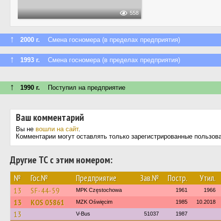
558
↑
2000 г.
Смена госномера (в пределах предприятия)
↑
1993 г.
Смена госномера (в пределах предприятия)
↑
1990 г.
Поступил на предприятие
Ваш комментарий
Вы не
вошли на сайт
.
Комментарии могут оставлять только зарегистрированные пользов
Другие ТС с этим номером:
№
Гос.№
Предприятие
Зав.№
Постр.
Утил.
13
SF-44-59
MPK Częstochowa
1961
1966
13
KOS 05861
MZK Oświęcim
1985
10.2018
13
V-Bus
51037
1987