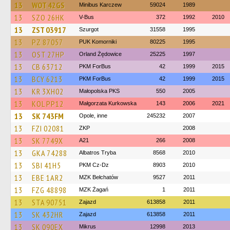
13
WOT 42GS
Minibus Karczew
59024
1989
13
SZO 26HK
V-Bus
372
1992
2010
13
ZST 03917
Szurgot
31558
1995
13
PZ 87057
PUK Komorniki
80225
1995
13
OST 27HP
Orland Żędowice
25225
1997
13
CB 63712
PKM ForBus
42
1999
2015
13
BCY 6213
PKM ForBus
42
1999
2015
13
KR 3XH02
Małopolska PKS
550
2005
13
KOL PP12
Małgorzata Kurkowska
143
2006
2021
13
SK 743FM
Opole, inne
245232
2007
13
FZI 02081
ZKP
2008
13
SK 7749X
A21
266
2008
13
GKA 74288
Albatros Tryba
8568
2010
13
SBI 41H5
PKM Cz-Dz
8903
2010
13
EBE 1AR2
MZK Bełchatów
9527
2011
13
FZG 48898
MZK Żagań
1
2011
13
STA 90751
Zajazd
613858
2011
13
SK 432HR
Zajazd
613858
2011
13
SK 090EX
Mikrus
12998
2013