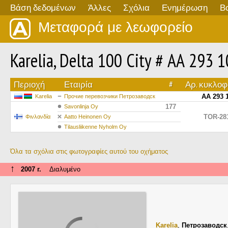
Βάση δεδομένων
Άλλες
Σχόλια
Ενημέρωση
Β
Μεταφορά με λεωφορείο
Karelia, Delta 100 City # АА 293 1
Περιοχή
Εταιρία
#
Αρ. κυκλοφ
АА 293 
Karelia
Прочие перевозчики Петрозаводск
177
Savonlinja Oy
TOR-28
Φινλανδία
Aatto Heinonen Oy
Tilausliikenne Nyholm Oy
Όλα τα σχόλια στις φωτογραφίες αυτού του οχήματος
↑
2007 г.
Διαλυμένο
Karelia
,
Петрозаводск