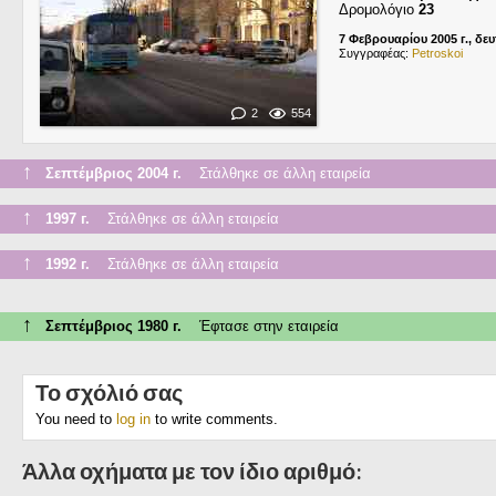
Δρομολόγιο
23
7 Φεβρουαρίου 2005 г., δε
Συγγραφέας:
Petroskoi
2
554
↑
Σεπτέμβριος 2004 г.
Στάλθηκε σε άλλη εταιρεία
↑
1997 г.
Στάλθηκε σε άλλη εταιρεία
↑
1992 г.
Στάλθηκε σε άλλη εταιρεία
↑
Σεπτέμβριος 1980 г.
Έφτασε στην εταιρεία
Το σχόλιό σας
You need to
log in
to write comments.
Άλλα οχήματα με τον ίδιο αριθμό: