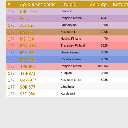
#
Αρ. κυκλοφορίας
Εταιρία
Σειρ. αρ.
Κατασκ
177
UNU-645
Liikenne
177
EEJ-777
Pohjolan Matka
6611
177
ZCX-138
Lauttakylän
608
177
LYZ-871
Koiviston L
1905
177
RIZ-818
Nobina Finland
70
177
RYM-414
Transdev Finland
8626
177
RYM-414
Veolia Finland
8626
177
RYM-414
Connex Finland
8626
177
TPG-808
Pohjolan Matka
819-04
177
TZH-873
Kuopion
3580
177
CMP-977
Koiviston Oulu
8985
177
SOK-377
Länsilinjat
177
SZF-986
Korsisaari