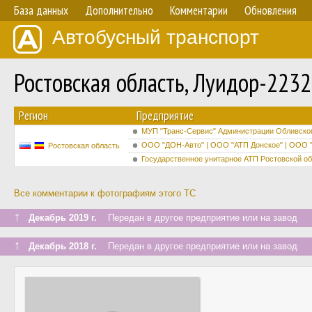
База данных
Дополнительно
Комментарии
Обновления
Автобусный транспорт
Ростовская область, Луидор-2232
Регион
Предприятие
МУП "Транс-Сервис" Администрации Обливско
ООО "ДОН-Авто" | ООО "АТП Донское" | ООО "
Ростовская область
Государственное унитарное АТП Ростовской о
Все комментарии к фотографиям этого ТС
↑
Декабрь 2019 г.
Передан в другое предприятие или на завод
↑
Декабрь 2018 г.
Передан в другое предприятие или на завод