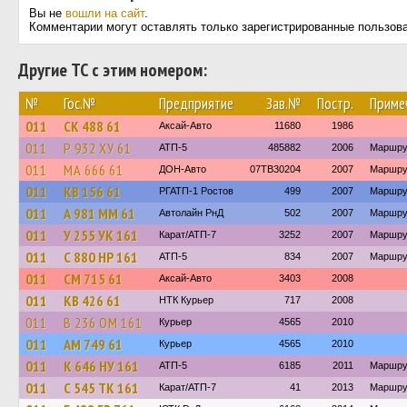
Вы не
вошли на сайт
.
Комментарии могут оставлять только зарегистрированные пользов
Другие ТС с этим номером:
№
Гос.№
Предприятие
Зав.№
Постр.
Приме
011
СК 488 61
Аксай-Авто
11680
1986
011
Р 932 ХУ 61
АТП-5
485882
2006
Маршру
011
МА 666 61
ДОН-Авто
07TB30204
2007
Маршру
011
КВ 156 61
РГАТП-1 Ростов
499
2007
Маршру
011
А 981 ММ 61
Автолайн РнД
502
2007
Маршру
011
У 255 УК 161
Карат/АТП-7
3252
2007
Маршру
011
С 880 НР 161
АТП-5
834
2007
Маршру
011
СМ 715 61
Аксай-Авто
3403
2008
011
КВ 426 61
НТК Курьер
717
2008
011
В 236 ОМ 161
Курьер
4565
2010
011
АМ 749 61
Курьер
4565
2010
011
К 646 НУ 161
АТП-5
6185
2011
Маршрут
011
С 545 ТК 161
Карат/АТП-7
41
2013
Маршру