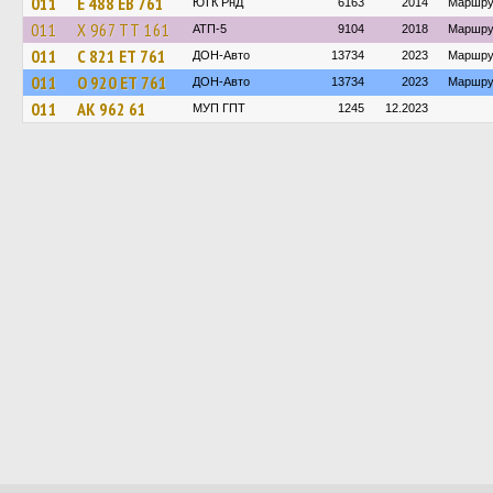
011
Е 488 ЕВ 761
ЮТК РнД
6163
2014
Маршру
011
Х 967 ТТ 161
АТП-5
9104
2018
Маршру
011
С 821 ЕТ 761
ДОН-Авто
13734
2023
Маршру
011
О 920 ЕТ 761
ДОН-Авто
13734
2023
Маршру
011
АК 962 61
МУП ГПТ
1245
12.2023