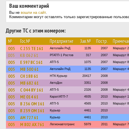
Ваш комментарий
Вы не
вошли на сайт
.
Комментарии могут оставлять только зарегистрированные пользов
Другие ТС с этим номером:
№
Гос.№
Предприятие
Зав.№
Постр.
Примеча
005
С 255 ТЕ 161
Автолайн РнД
1135
2007
Маршрут 21
005
КВ 062 61
РГАТП-1 Ростов
317
2007
Маршрут 8
005
Е 597 ВС 161
АТП-5
1075
2007
Маршрут 8
005
МВ 500 61
Автолайн РнД
1135
2007
Маршрут 
005
СН 188 61
НТК Курьер
20417
2008
005
МВ 682 61
АвтоДон
3351
2008
005
С 044 ВУ 161
АТП-5
2326
2008
Маршрут 
005
МЕ 014 61
Карат/АТП-7
4935
2010
Маршрут 16
005
В 236 ОМ 161
АТП-5
4565
2010
Маршрут 8
005
В 239 ОМ 161
Курьер
4461
2010
005
АМ 727 61
Курьер
4461
2010
005
М 802 АХ 761
Легионавтотранс
5979
2011
Маршрут 7