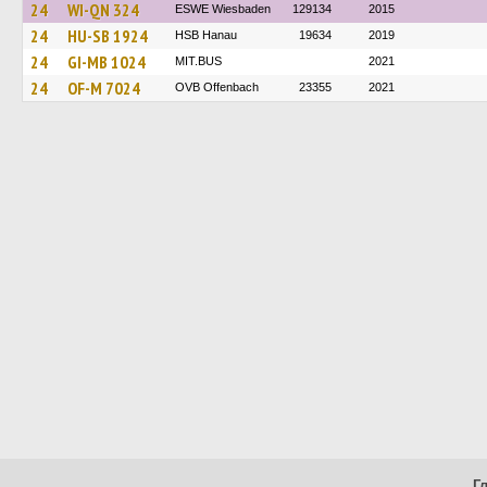
24
WI-QN 324
ESWE Wiesbaden
129134
2015
24
HU-SB 1924
HSB Hanau
19634
2019
24
GI-MB 1024
MIT.BUS
2021
24
OF-M 7024
OVB Offenbach
23355
2021
Г