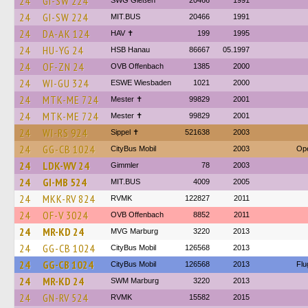
24
GI-SW 224
SWG Gießen
20466
1991
24
GI-SW 224
MIT.BUS
20466
1991
24
DA-AK 124
HAV ✝
199
1995
24
HU-YG 24
HSB Hanau
86667
05.1997
24
OF-ZN 24
OVB Offenbach
1385
2000
24
WI-GU 324
ESWE Wiesbaden
1021
2000
24
MTK-ME 724
Mester ✝
99829
2001
24
MTK-ME 724
Mester ✝
99829
2001
24
WI-RS 924
Sippel ✝︎
521638
2003
24
GG-CB 1024
CityBus Mobil
2003
Ope
24
LDK-WV 24
Gimmler
78
2003
24
GI-MB 524
MIT.BUS
4009
2005
24
MKK-RV 824
RVMK
122827
2011
24
OF-V 3024
OVB Offenbach
8852
2011
24
MR-KD 24
MVG Marburg
3220
2013
24
GG-CB 1024
CityBus Mobil
126568
2013
24
GG-CB 1024
CityBus Mobil
126568
2013
Flu
24
MR-KD 24
SWM Marburg
3220
2013
24
GN-RV 524
RVMK
15582
2015