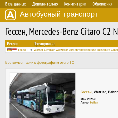
База данных
Дополнительно
Комментарии
Обновления
Автобусный транспорт
Гессен, Mercedes-Benz Citaro C2 
Регион
Предприятие
Гессен
Werner Gimmler Wetzlarer Verkehrsbetriebe und Reisebüro Gmb
Все комментарии к фотографиям этого ТС
Гессен
,
Wetzlar
,
Bahnh
Май 2025 г.
Автор:
beffan