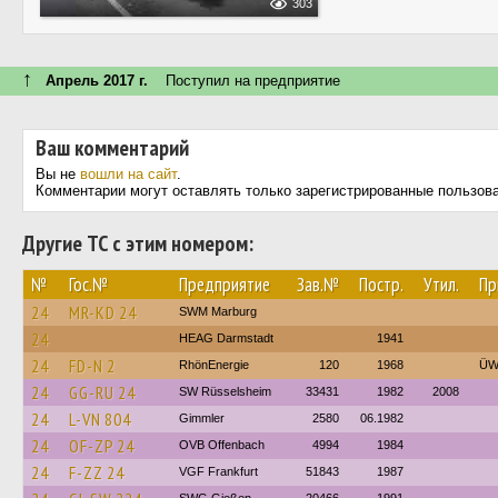
303
↑
Апрель 2017 г.
Поступил на предприятие
Ваш комментарий
Вы не
вошли на сайт
.
Комментарии могут оставлять только зарегистрированные пользов
Другие ТС с этим номером:
№
Гос.№
Предприятие
Зав.№
Постр.
Утил.
Пр
24
MR-KD 24
SWM Marburg
24
HEAG Darmstadt
1941
24
FD-N 2
RhönEnergie
120
1968
ÜW
24
GG-RU 24
SW Rüsselsheim
33431
1982
2008
24
L-VN 804
Gimmler
2580
06.1982
24
OF-ZP 24
OVB Offenbach
4994
1984
24
F-ZZ 24
VGF Frankfurt
51843
1987