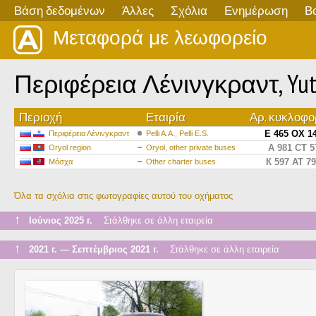
Βάση δεδομένων
Άλλες
Σχόλια
Ενημέρωση
Β
Μεταφορά με λεωφορείο
Περιφέρεια Λένινγκραντ, Yuto
Περιοχή
Εταιρία
Αρ. κυκλοφο
Е 465 ОХ 1
Περιφέρεια Λένινγκραντ
Pelli A.A., Pelli E.S.
А 981 СТ 5
Oryol region
Oryol, other private buses
К 597 АТ 7
Μόσχα
Other charter buses
Όλα τα σχόλια στις φωτογραφίες αυτού του οχήματος
↑
Ιούνιος 2025 г.
Στάλθηκε σε άλλη εταιρεία
↑
2021 г. — Σεπτέμβριος 2021 г.
Στάλθηκε σε άλλη εταιρεία