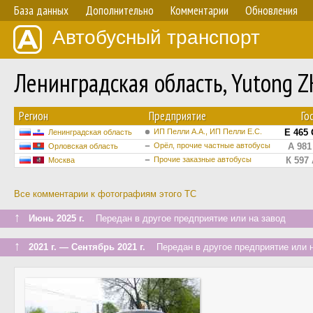
База данных
Дополнительно
Комментарии
Обновления
Автобусный транспорт
Ленинградская область, Yutong 
Регион
Предприятие
Го
ИП Пелли А.А., ИП Пелли Е.С.
Е 465 
Ленинградская область
Орёл, прочие частные автобусы
А 981
Орловская область
Прочие заказные автобусы
К 597 
Москва
Все комментарии к фотографиям этого ТС
↑
Июнь 2025 г.
Передан в другое предприятие или на завод
↑
2021 г. — Сентябрь 2021 г.
Передан в другое предприятие или н