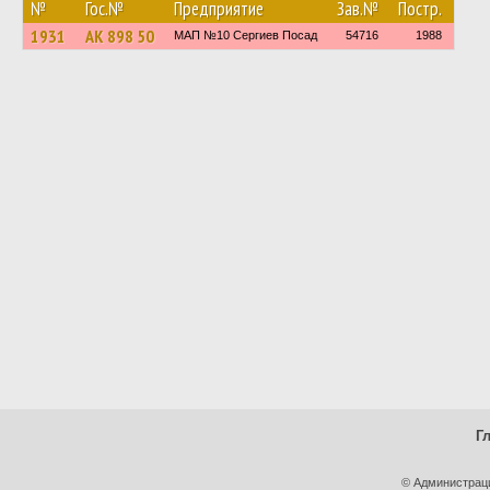
№
Гос.№
Предприятие
Зав.№
Постр.
1931
АК 898 50
МАП №10 Сергиев Посад
54716
1988
Г
© Администрац