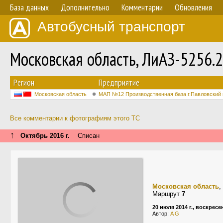
База данных
Дополнительно
Комментарии
Обновления
Автобусный транспорт
Московская область, ЛиАЗ-5256.
Регион
Предприятие
Московская область
МАП №12 Производственная база г.Павловский 
Все комментарии к фотографиям этого ТС
↑
Октябрь 2016 г.
Списан
Московская область
,
Маршрут
7
20 июля 2014 г., воскресе
Автор:
A G