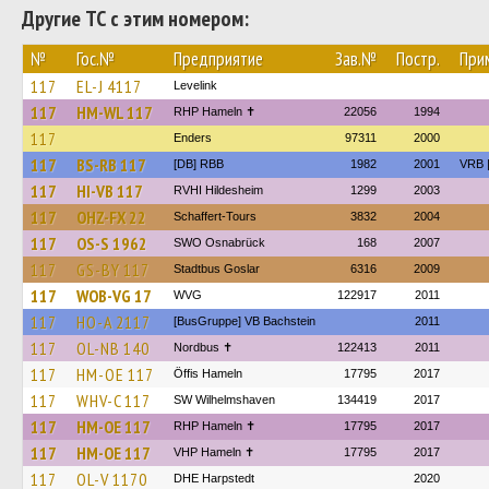
Другие ТС с этим номером:
№
Гос.№
Предприятие
Зав.№
Постр.
При
117
EL-J 4117
Levelink
117
HM-WL 117
RHP Hameln ✝
22056
1994
117
Enders
97311
2000
117
BS-RB 117
[DB] RBB
1982
2001
VRB |
117
HI-VB 117
RVHI Hildesheim
1299
2003
117
OHZ-FX 22
Schaffert-Tours
3832
2004
117
OS-S 1962
SWO Osnabrück
168
2007
117
GS-BY 117
Stadtbus Goslar
6316
2009
117
WOB-VG 17
WVG
122917
2011
117
HO-A 2117
[BusGruppe] VB Bachstein
2011
117
OL-NB 140
Nordbus ✝
122413
2011
117
HM-OE 117
Öffis Hameln
17795
2017
117
WHV-C 117
SW Wilhelmshaven
134419
2017
117
HM-OE 117
RHP Hameln ✝
17795
2017
117
HM-OE 117
VHP Hameln ✝
17795
2017
117
OL-V 1170
DHE Harpstedt
2020