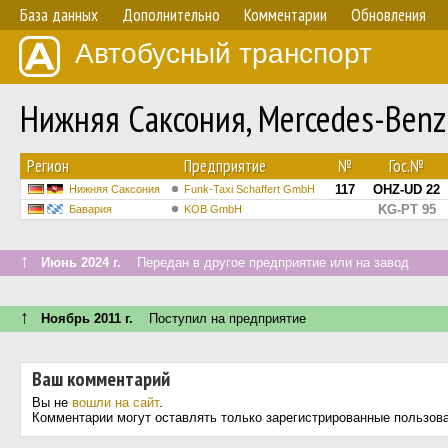
База данных
Дополнительно
Комментарии
Обновления
Автобусный транспорт
Нижняя Саксония, Mercedes-Benz
Регион
Предприятие
№
Гос.№
117
OHZ-UD 22
Нижняя Саксония
Funk-Taxi Schaffert GmbH
KG-PT 95
Бавария
KOB GmbH
↑
Июнь 2024 г.
Передан в другое предприятие или на завод
↑
Ноябрь 2011 г.
Поступил на предприятие
Ваш комментарий
Вы не
вошли на сайт
.
Комментарии могут оставлять только зарегистрированные пользов