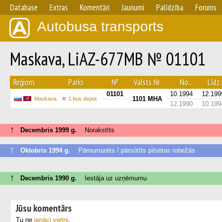
Database
Extras
Komentāri
Jaunumi
Palīdzība
Forums
Autobusa transports
Maskava, LiAZ-677MB № 01101
Reģions
Parks
№
Valsts Nr.
No...
Līdz.
01101
10.1994
12.199
1101 МНА
Maskava
1 bus depot
12.1990
10.199
↑
Decembris 1999 g.
Norakstīts
↑
Oktobris 1994 g.
Pārnumurēts / pārsūtīts pilsētas robežās
↑
Decembris 1990 g.
Iestāja uz uzņēmumu
Jūsu komentārs
Tu ne
ienāci vietni
.