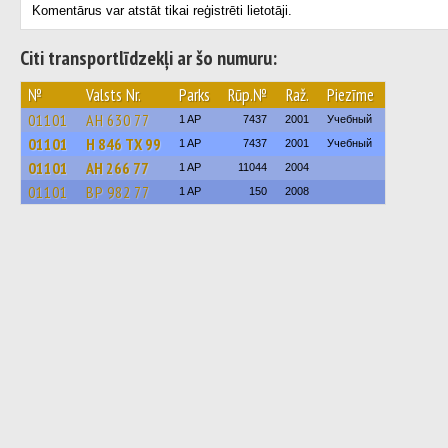
Komentārus var atstāt tikai reģistrēti lietotāji.
Citi transportlīdzekļi ar šo numuru:
№
Valsts Nr.
Parks
Rūp.№
Raž.
Piezīme
01101
АН 630 77
1 AP
7437
2001
Учебный
01101
Н 846 ТХ 99
1 AP
7437
2001
Учебный
01101
АН 266 77
1 AP
11044
2004
01101
ВР 982 77
1 AP
150
2008