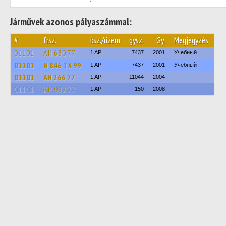
Járművek azonos pályaszámmal:
#
frsz.
ksz./üzem
gysz.
Gy.
Megjegyzés
01101
АН 630 77
1 AP
7437
2001
Учебный
01101
Н 846 ТХ 99
1 AP
7437
2001
Учебный
01101
АН 266 77
1 AP
11044
2004
01101
ВР 982 77
1 AP
150
2008