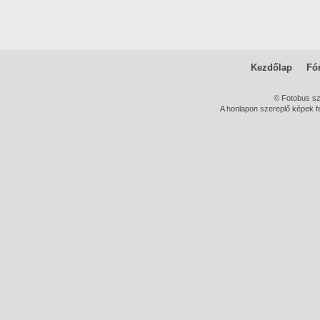
Kezdőlap
Fó
© Fotobus s
A honlapon szereplő képek fe