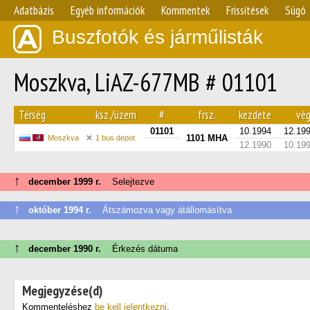
Adatbázis
Egyéb információk
Kommentek
Frissítések
Súgó
Buszfotók és járműlisták
Moszkva, LiAZ-677MB # 01101
Térség
ksz./üzem
#
frsz.
kezdete
vé
01101
10.1994
12.19
1101 МНА
Moszkva
1 bus depot
12.1990
10.19
↑
december 1999 г.
Selejtezve
↑
október 1994 г.
Átszámozva vagy átállomásítva
↑
december 1990 г.
Érkezés dátuma
Megjegyzése(d)
Kommenteléshez
be kell jelentkezni
.