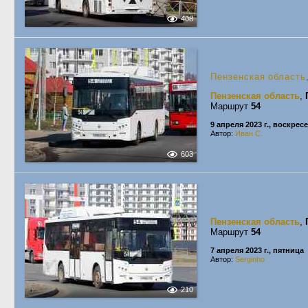
408
Пензенская область
Пензенская область
,
Маршрут
54
9 апреля 2023 г., воскрес
Автор:
Иван С.
603
Пензенская область
,
Маршрут
54
7 апреля 2023 г., пятница
Автор:
Serginho
210