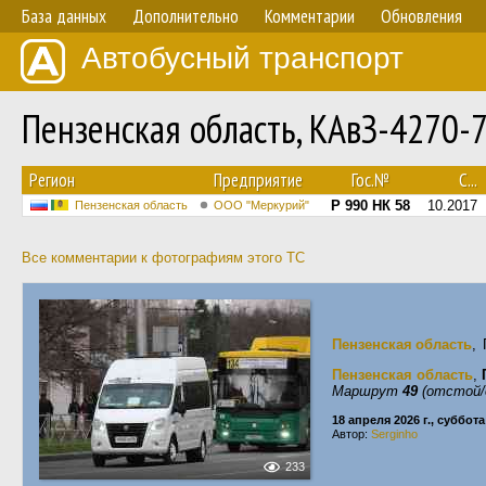
База данных
Дополнительно
Комментарии
Обновления
Автобусный транспорт
Пензенская область, КАвЗ-4270-
Регион
Предприятие
Гос.№
С...
Р 990 НК 58
10.2017
Пензенская область
ООО "Меркурий"
Все комментарии к фотографиям этого ТС
Пензенская область
,
Пензенская область
,
Маршрут
49
(отстой/
18 апреля 2026 г., суббота
Автор:
Serginho
233