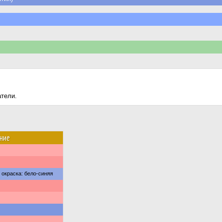
атели.
ние
 окраска: бело-синяя