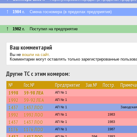
↑
1984 г.
Смена госномера (в пределах предприятия)
↑
1982 г.
Поступил на предприятие
Ваш комментарий
Вы не
вошли на сайт
.
Комментарии могут оставлять только зарегистрированные пользов
Другие ТС с этим номером:
№
Гос.№
Предприятие
Зав.№
Постр.
Примеча
1998
39-98 ЛЕА
АП № 1
1992
39-92 ЛЕА
АП № 1
1437
1437 ЛОО
АП № 1
Заводская
1992
1992 ЛОО
АП № 1
1983
1437
1437 ЛОО
АП № 1
1983
1176
1176 ЛОО
АП № 1
1987
1437
1437 ЛОО
АП № 1
594
1993