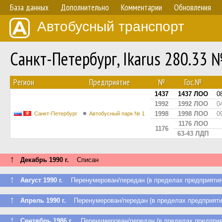
База данных
Дополнительно
Комментарии
Обновления
Автобусный транспорт
Санкт-Петербург, Ikarus 280.33 
Регион
Предприятие
№
Гос.№
1437
1437 ЛОО
0
1992
1992 ЛОО
0
1998
1998 ЛОО
0
Санкт-Петербург
Автобусный парк № 1
1176 ЛОО
1176
63-43 ЛДП
↑
Декабрь 1990 г.
Списан
↑
Август 1990 г.
Перенумерован/передан (в пределах предприятия
↑
Апрель 1990 г.
Перенумерован/передан (в пределах предприяти
↑
Сентябрь 1986 г.
Перенумерован/передан (в пределах предприя