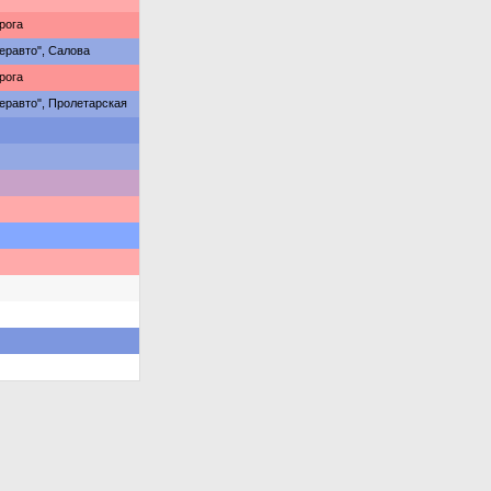
рога
равто", Салова
рога
равто", Пролетарская