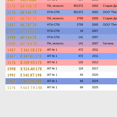
1176
АВ 346 78
ПА, неэкспл.
851372
2002
Старая До
1176
АВ 346 78
НТА-СПб
851372
2002
ООО "Пите
1437
АК 787 78
ПА, неэкспл.
2758
2005
Старая До
1437
АК 787 78
НТА-СПб
2758
2005
ООО "Пите
1992
АР 758 78
НТА-СПб
18
2007
1998
АР 764 78
НТА-СПб
141
2007
1998
АР 764 78
ПА, неэкспл.
141
2007
Гатчина
1437
Т 361 СВ 178
АП № 1
472
2011
1437
В 447 КС 178
АП № 1
472
2011
1176
В 209 УО 178
АП № 1
125
2012
1998
Х 526 АН 178
АП № 1
118
2017
1992
Е 341 ХТ 198
АП № 1
69
2020
1437
Т 432 РЕ 198
АП № 1
66
2024
1176
У 663 ТН 198
АП № 1
68
2025