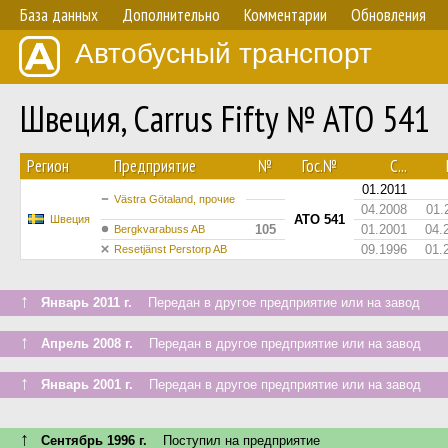
База данных
Дополнительно
Комментарии
Обновления
Автобусный транспорт
Швеция, Carrus Fifty № ATO 541
Регион
Предприятие
№
Гос.№
С...
01.2011
Västra Götaland, прочие
04.2008
01.
ATO 541
Швеция
105
01.2001
04.
Bergkvarabuss AB
09.1996
01.
Resetjänst Perstorp AB
↑
Январь 2011 г.
Передан в другое предприятие или на завод
↑
Апрель 2008 г.
Передан в другое предприятие или на завод
↑
Январь 2001 г.
Передан в другое предприятие или на завод
↑
Сентябрь 1996 г.
Поступил на предприятие