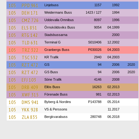
105
PPD 961
Linjebuss
1157
1992
105
DEH 171
Weidermans Buss
1423 / 127
1994
105
CMZ 726
Uddevalla Omnibus
8097
1996
105
ELS 851
Örnsköldsviks Buss
9054
04.1999
105
RTG 142
Stadsbussarna
2000
105
TLD 631
Terminal G
S010406
12.2002
105
TRZ 322
Granbergs Buss
P030026
04.2003
105
TSC 532
KR Trafik
2940
04.2003
105
RZT 472
GS
94
2006
2020
105
RZT 472
GS Buss
94
2006
2020
105
EFJ 103
Söne Trafik
4146
2008
105
DRB 409
Ellös Buss
16263
02.2013
105
XWF 315
Förenade Buss
981
02.2013
105
DMS 941
Byberg & Nordins
P143788
05.2014
105
YKK 928
VS & Perssons
11.2017
105
ZLA 835
Bergkvarabuss
280748
06.2018