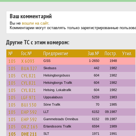
Ваш комментарий
Вы не
вошли на сайт
.
Комментарии могут оставлять только зарегистрированные пользов
Другие ТС с этим номером:
№
Гос.№
Предприятие
Зав.№
Постр.
Утил.
105
X 6093
GSS
1-2650
1948
105
BUA 327
Skebuss
442
1982
105
CYL 821
Helsingborgsbuss
604
1982
105
CYL 821
Helsingborgs Trafik
604
1982
105
CYL 821
Helsing. Lokaltrafik
604
1982
105
LGF 971
Uppsalabuss
5259
1983
105
BUJ 530
Söne Trafik
70
1985
105
EHP 592
LLT
6152
09.1987
105
EHP 592
Gammelstads Omnibus
6152
09.1987
105
OKZ 165
Erlandssons Trafik
6594
1989
105
DHE 211
SLT
1971
1991