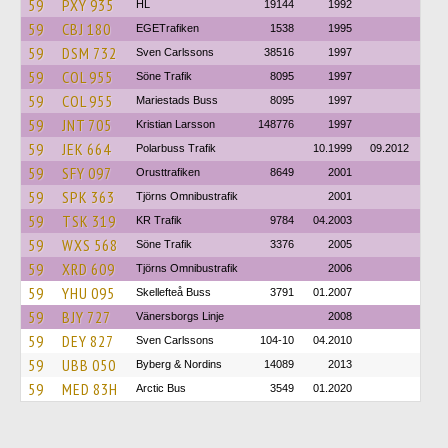
59
PXY 935
HL
19144
1992
59
CBJ 180
EGETrafiken
1538
1995
59
DSM 732
Sven Carlssons
38516
1997
59
COL 955
Söne Trafik
8095
1997
59
COL 955
Mariestads Buss
8095
1997
59
JNT 705
Kristian Larsson
148776
1997
59
JEK 664
Polarbuss Trafik
10.1999
09.2012
59
SFY 097
Orusttrafiken
8649
2001
59
SPK 363
Tjörns Omnibustrafik
2001
59
TSK 319
KR Trafik
9784
04.2003
59
WXS 568
Söne Trafik
3376
2005
59
XRD 609
Tjörns Omnibustrafik
2006
59
YHU 095
Skellefteå Buss
3791
01.2007
59
BJY 727
Vänersborgs Linje
2008
59
DEY 827
Sven Carlssons
104-10
04.2010
59
UBB 050
Byberg & Nordins
14089
2013
59
MED 83H
Arctic Bus
3549
01.2020