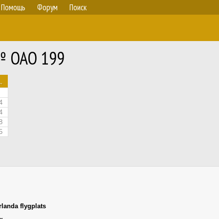
Помощь
Форум
Поиск
 № OAO 199
.
4
4
8
5
landa flygplats