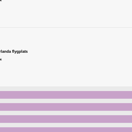
ик
landa flygplats
ик