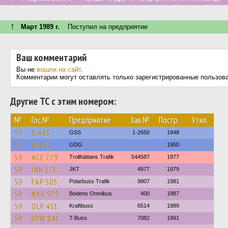
↑
Март 1989 г.
Поступил на предприятие
Ваш комментарий
Вы не
вошли на сайт
.
Комментарии могут оставлять только зарегистрированные пользов
Другие ТС с этим номером:
№
Гос.№
Предприятие
Зав.№
Постр.
Утил.
59
X 443
GSS
1-2650
1948
59
W 471
GDG
1950
59
ACE 779
Trollhättans Trafik
544587
1977
59
JNN 271
JKT
4977
1979
59
FAP 505
Polarbuss Trafik
9807
1981
59
NXU 975
Bodens Omnibus
400
1987
59
OLP 451
Kraftbuss
6514
1989
59
DYW 841
T-Buss
7082
1991