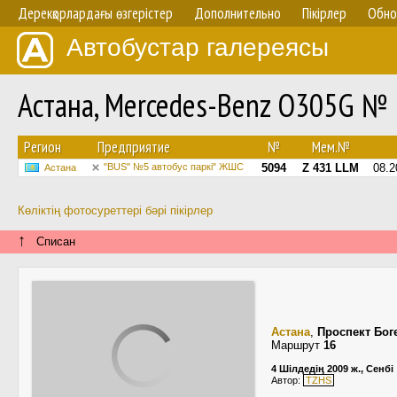
Дерекқорлардағы өзгерістер
Дополнительно
Пікірлер
Обно
Автобустар галереясы
Астана, Mercedes-Benz O305G №
Регион
Предприятие
№
Мем.№
"BUS" №5 автобус паркі" ЖШС
5094
Z 431 LLM
08.2
Астана
Көліктің фотосуреттері бәрі пікірлер
↑
Списан
Астана
,
Проспект Бог
Маршрут
16
4 Шілдедің 2009 ж., Сенбі
Автор:
TZHS