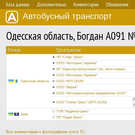
База данных
Дополнительно
Комментарии
Обновления
Автобусный транспорт
Одесская область, Богдан А091 
Регион
Предприятие
ЧП "Старс Транс"
ООО "Автотранс Украина"
КП "Одесгорэлектротранс" (ех. Авто-сервис)
ООО "Автотранс Украина"
Одесская область
ООО "АТП 15106"
ООО "Вираж"
ООО "Автотранспортное предприятие 15107"
2
ООО "Север Транс" (АТП 15130)
7
ТОВ "Надіяпастранс"
Киев
ПП "Надія-Транс"
Все комментарии к фотографиям этого ТС