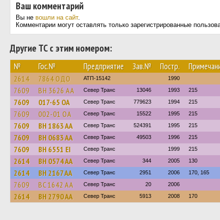
Ваш комментарий
Вы не
вошли на сайт
.
Комментарии могут оставлять только зарегистрированные пользов
Другие ТС с этим номером:
№
Гос.№
Предприятие
Зав.№
Постр.
Примечан
2614
7864 ОДО
АТП-15142
1990
7609
BH 3626 AA
Север Транс
13046
1993
215
7609
017-65 ОА
Север Транс
779623
1994
215
7609
002-01 ОА
Север Транс
15522
1995
215
7609
BH 1863 AA
Север Транс
524391
1995
215
7609
BH 0683 AA
Север Транс
49503
1996
215
7609
BH 6551 EI
Север Транс
1999
215
2614
BH 0574 AA
Север Транс
344
2005
130
2614
BH 2167 AA
Север Транс
2951
2006
170, 165
7609
BC 1642 AA
Север Транс
20
2006
2614
BH 2790 AA
Север Транс
5913
2008
170