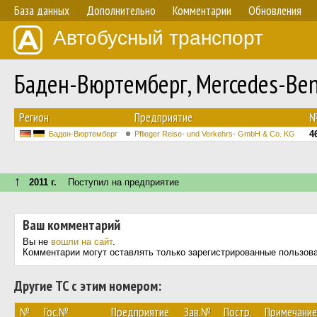
База данных
Дополнительно
Комментарии
Обновления
Автобусный транспорт
Баден-Вюртемберг, Mercedes-Benz
Регион
Предприятие
4
Баден-Вюртемберг
Pflieger Reise- und Verkehrs- GmbH & Co. KG
↑
2011 г.
Поступил на предприятие
Ваш комментарий
Вы не
вошли на сайт
.
Комментарии могут оставлять только зарегистрированные пользов
Другие ТС с этим номером:
№
Гос.№
Предприятие
Зав.№
Постр.
Примечание