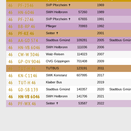
46
PF-2346
SVP Pforzheim ✝
1969
46
HN-6046
SWH Heilbronn
57260
1989
46
PF-2746
SVP Pforzheim ✝
67655
1991
46
BB-RP 46
Pflieger
70993
1992
46
PF-KE 46
Seitter ✝
2001
46
AA-GD 574
Stadtbus Gmünd
109281
2005
Stadtbus Gmü
46
HN-VB 6046
SWH Heilbronn
111036
2006
46
CW-W 3046
Walz-Reisen
114023
2007
46
GP-OV 9046
OVG Göppingen
701408
2009
46
TUT-H 46
TUTBUS
123191
2011
46
KN-C 1146
SWK Konstanz
607995
2017
46
TUT-H 46
Klaiber Bus
2019
46
GD-SB 139
Stadtbus Gmünd
140357
2020
Stadtbus Gmü
46
HN-VB 6046
SWH Heilbronn
141706
2021
46
PF-WX 46
Seitter ✝
53587
2022