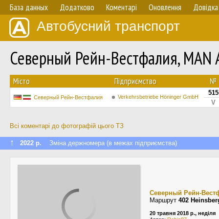
База данных
Додатково
Коментарі
Оновлення
Довідка
Автобусний транспорт
Северный Рейн-Вестфалия, MAN A
Мiсто
Підприємство
№
515
Verkehrsbetriebe Höninger GmbH
Северный Рейн-Вестфалия
V
Всі коментарі до фотографій цього ТЗ
↑
2022 р.
Зміна держномера (в межах підприємства)
Северный Рейн-Вест
Маршрут
402 Heinsber
20 травня 2018 р., неділя