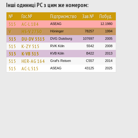
Інші одиниці РС з цим же номером:
№
Гос.№
Підприємство
Зав.№
Побуд.
515
AC-L 184
ASEAG
12.1980
V
HS-V 2730
Höninger
78257
1994
515
DU-DV 5515
DVG Duisburg
107697
2005
515
K-ZY 515
RVK Köln
5542
2008
515
K-VB 515
KVB Köln
B422
2013
515
HER-AG 164
Graf's Reisen
C557
2014
515
AC-L 515
ASEAG
43125
2025