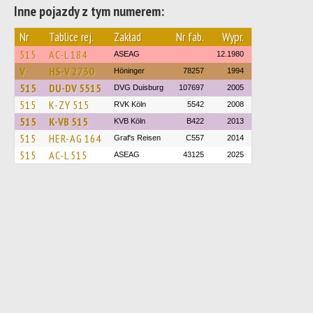
Inne pojazdy z tym numerem:
Nr
Tablice rej.
Zakład
Nr fab.
Wypr.
515
AC-L 184
ASEAG
12.1980
V
HS-V 2730
Höninger
78257
1994
515
DU-DV 5515
DVG Duisburg
107697
2005
515
K-ZY 515
RVK Köln
5542
2008
515
K-VB 515
KVB Köln
B422
2013
515
HER-AG 164
Graf's Reisen
C557
2014
515
AC-L 515
ASEAG
43125
2025