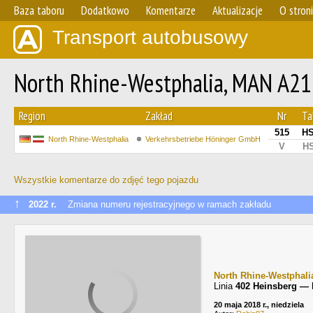
Baza taboru
Dodatkowo
Komentarze
Aktualizacje
O stron
Transport autobusowy
North Rhine-Westphalia, MAN A21 
Region
Zakład
Nr
Ta
515
HS
North Rhine-Westphalia
Verkehrsbetriebe Höninger GmbH
V
HS
Wszystkie komentarze do zdjęć tego pojazdu
↑
2022 r.
Zmiana numeru rejestracyjnego w ramach zakładu
North Rhine-Westphali
Linia
402 Heinsberg — 
20 maja 2018 r., niedziela