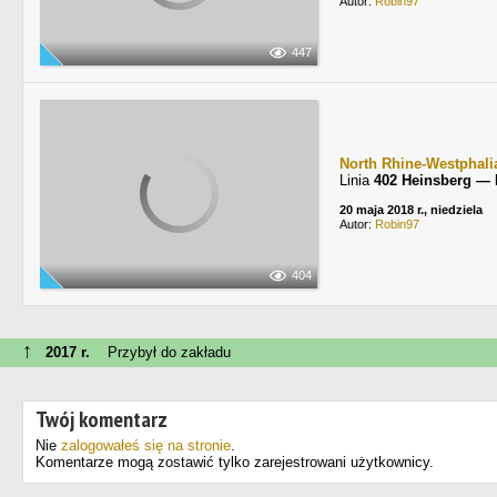
Autor:
Robin97
447
North Rhine-Westphali
Linia
402 Heinsberg — 
20 maja 2018 r., niedziela
Autor:
Robin97
404
↑
2017 r.
Przybył do zakładu
Twój komentarz
Nie
zalogowałeś się na stronie
.
Komentarze mogą zostawić tylko zarejestrowani użytkownicy.