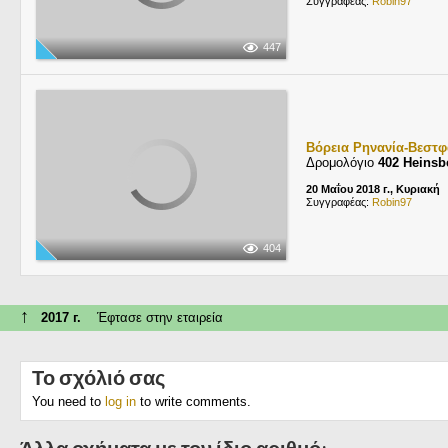
Συγγραφέας:
Robin97
447
Βόρεια Ρηνανία-Βεστφ
Δρομολόγιο
402 Heinsb
20 Μαΐου 2018 г., Κυριακή
Συγγραφέας:
Robin97
404
↑
2017 г.
Έφτασε στην εταιρεία
Το σχόλιό σας
You need to
log in
to write comments.