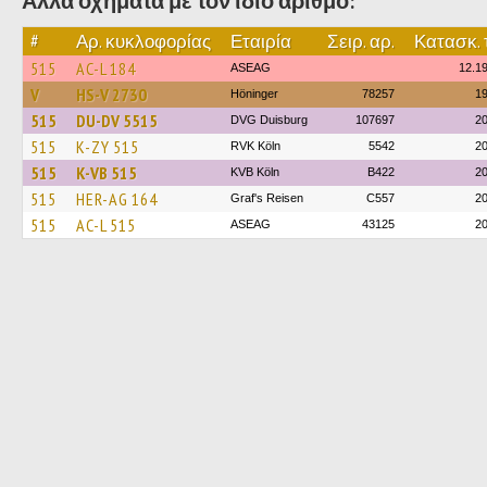
Άλλα οχήματα με τον ίδιο αριθμό:
#
Αρ. κυκλοφορίας
Εταιρία
Σειρ. αρ.
Κατασκ. 
515
AC-L 184
ASEAG
12.1
V
HS-V 2730
Höninger
78257
1
515
DU-DV 5515
DVG Duisburg
107697
2
515
K-ZY 515
RVK Köln
5542
2
515
K-VB 515
KVB Köln
B422
2
515
HER-AG 164
Graf's Reisen
C557
2
515
AC-L 515
ASEAG
43125
2