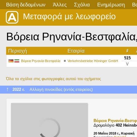
Βάση δεδομένων
Άλλες
Σχόλια
Ενημέρωση
Β
Μεταφορά με λεωφορείο
Βόρεια Ρηνανία-Βεστφαλία, MA
Περιοχή
Εταιρία
#
515
Βόρεια Ρηνανία-Βεστφαλία
Verkehrsbetriebe Höninger GmbH
V
Όλα τα σχόλια στις φωτογραφίες αυτού του οχήματος
↑
2022 г.
Αλλαγή πινακίδας (εντός εταιρείας)
Βόρεια Ρηνανία-Βεστφ
Δρομολόγιο
402 Heinsb
20 Μαΐου 2018 г., Κυριακή