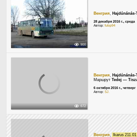
Венгрия
,
Hajdúnánás-
28 декабря 2016 г., среда
Автор:
fulop94
900
Венгрия
,
Hajdúnánás-
Маршрут
Tedej — Tisz
6 октября 2016 г., четверг
Автор:
SJ.
672
Венгрия
,
Ikarus 211.0