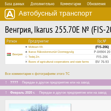
База данных
Дополнительно
Комментарии
Обновления
Автобусный транспорт
Венгрия, Ikarus 255.70E № (FIS-2
Регион
Предприятие
Гос.№
(FIS-206)
Molteam Kft.
P-04904 20
Ikarus Rákoskeresztúri Üzemegység
Венгрия
FIS-206
Tedej Zrt.
BV 76-93
Buses of agricultural cooperations and state farms
Все комментарии к фотографиям этого ТС
↑
????
Передан в другое предприятие или на завод
↑
Февраль 2020 г.
Передан в другое предприятие или на завод