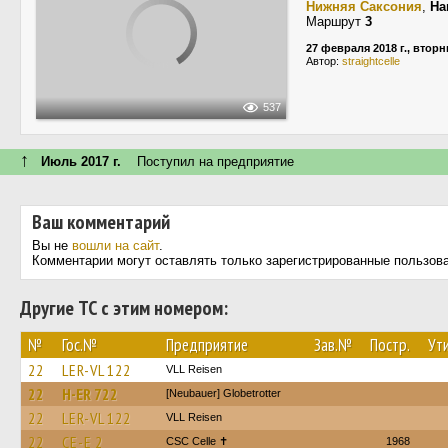
Нижняя Саксония
,
Ha
Маршрут
3
27 февраля 2018 г., вторн
Автор:
straightcelle
537
↑
Июль 2017 г.
Поступил на предприятие
Ваш комментарий
Вы не
вошли на сайт
.
Комментарии могут оставлять только зарегистрированные пользов
Другие ТС с этим номером:
№
Гос.№
Предприятие
Зав.№
Постр.
Ути
22
LER-VL 122
VLL Reisen
22
H-ER 722
[Neubauer] Globetrotter
22
LER-VL 122
VLL Reisen
22
CE-E 2
CSC Celle ✝
1968