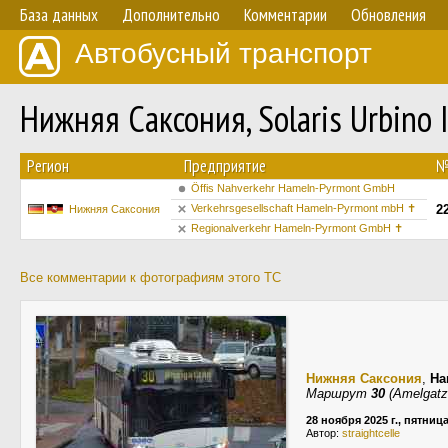
База данных
Дополнительно
Комментарии
Обновления
Автобусный транспорт
Нижняя Саксония, Solaris Urbino 
Регион
Предприятие
Öffis Nahverkehr Hameln-Pyrmont GmbH
Verkehrsgesellschaft Hameln-Pyrmont mbH ✝
2
Нижняя Саксония
Regionalverkehr Hameln-Pyrmont GmbH ✝
Все комментарии к фотографиям этого ТС
Нижняя Саксония
,
Ha
Маршрут
30
(Amelgatz
28 ноября 2025 г., пятниц
Автор:
straightcelle