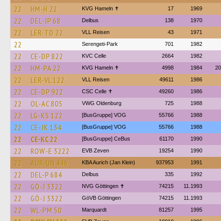
22
HM-H 22
KVG Hameln ✝
17
1969
22
DEL-JP 68
Delbus
138
1970
22
LER-TD 22
VLL Reisen
43
1971
22
Serengeti-Park
701
1982
22
CE-DP 822
KVC Celle
2664
1982
22
HM-PA 22
KVG Hameln ✝
4998
1984
20
22
LER-VL 122
VLL Reisen
49611
1986
22
CE-DP 922
CSC Celle ✝
49260
1986
22
OL-AC 805
VWG Oldenburg
725
1988
22
LG-KS 122
[BusGruppe] VOG
55766
1988
22
CE-JK 134
[BusGruppe] VOG
55766
1988
22
CE-KC 22
[BusGruppe] CeBus
61170
1990
22
ROW-E 3222
EVB Zeven
19254
1990
22
AUR-UN 446
KBA Aurich (Jan Klein)
937953
1991
22
DEL-P 684
Delbus
335
1992
22
GÖ-J 3322
NVG Göttingen ✝
74215
11.1993
22
GÖ-J 3322
GöVB Göttingen
74215
11.1993
22
WL-PM 50
Marquardt
81257
1995