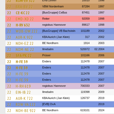
22
ROW-EV 322
EVB Zeven
10010
1996
22
BRA-BV 22
VBW Nordenham
87284
1997
22
CE-KC 22
[BusGruppe] CeBus
87451
1997
22
EMD-XD 22
Reiter
92059
1998
22
H-RV 632
regiobus Hannover
89617
1998
22
WOB-OW 222
[BusGruppe] VB Bachstein
101189
2002
22
AUR-K 922
KBA Aurich (Jan Klein)
317
2002
22
NOH-EZ 22
BE Nordhorn
1914
2003
22
NOM-NE 22
Ilmebahn
520072
02.2004
22
SFA-PK 22
Prüser
101166
2006
22
H-FE 39
Enders
112478
2007
22
H-FE 39
Enders
112478
2007
22
H-FE 39
Enders
112478
2007
22
H-FE 39
Enders
112478
2007
22
H-RH 619
regiobus Hannover
700333
2007
22
EIN-IB 22
Ilmebahn
119398
2009
22
AUR-K 722
KBA Aurich (Jan Klein)
126737
2019
22
ROW-VA 122
[EVB] OvA
2019
22
NOH-BE 922
BE Nordhorn
619101
2024