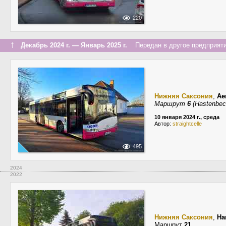
220
↑
Декабрь 2024 г. — Январь 2025 г.
Передан в другое предприяти
Нижняя Саксония
,
Ae
Маршрут
6
(Hastenbeck
10 января 2024 г., среда
Автор:
straightcelle
495
2024
2022
Нижняя Саксония
,
Ha
Маршрут
21