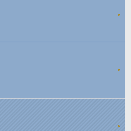
¤
¤
¤