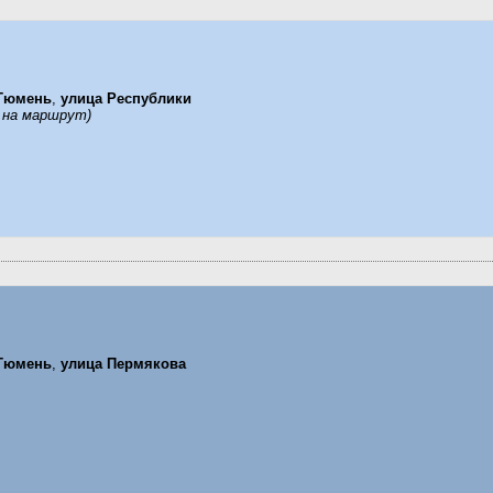
Тюмень
,
улица Республики
 на маршрут)
Тюмень
,
улица Пермякова