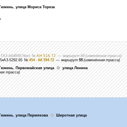
Тюмень
,
улица Мориса Тореза
к
 ГАЗ-A64R45 Next
№
АН 516 72
—
маршрут 68 (изменённая трасса)
 ЛиАЗ-5292.65
№
454 · АК 594 72
—
маршрут
55
(изменённая трасса)
Тюмень
,
Первомайская улица
улица Ленина
ая трасса)
Тюмень
,
улица Пермякова
Широтная улица