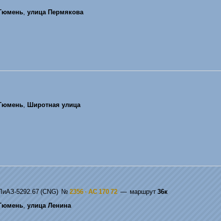
Тюмень
,
улица Пермякова
Тюмень
,
Широтная улица
ЛиАЗ-5292.67 (CNG)
№
2356 · АС 170 72
— маршрут
36к
Тюмень
,
улица Ленина