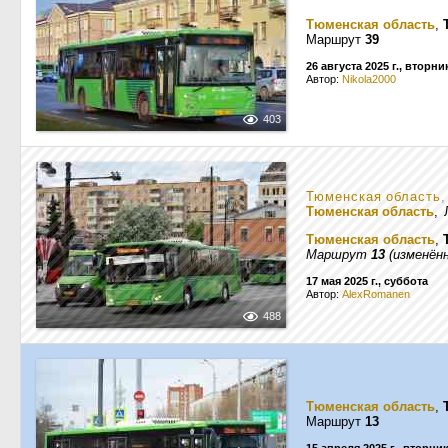
Тюменская область
,
Маршрут
39
26 августа 2025 г., вторни
Автор:
Nikola2000
403
Тюменская область
,
Тюменская область
,
Тюменская область
,
Маршрут
13
(изменённ
17 мая 2025 г., суббота
Автор:
AlexRomanen
488
Тюменская область
,
Маршрут
13