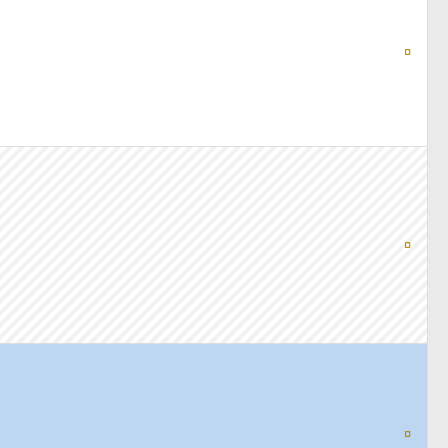
¤
¤
¤