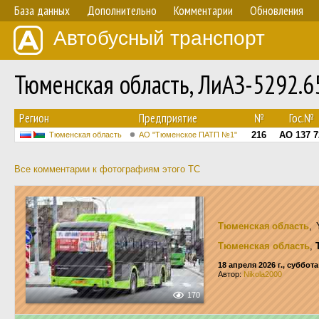
База данных
Дополнительно
Комментарии
Обновления
Автобусный транспорт
Тюменская область, ЛиАЗ-5292.
Регион
Предприятие
№
Гос.№
216
АО 137 7
Тюменская область
АО "Тюменское ПАТП №1"
Все комментарии к фотографиям этого ТС
Тюменская область
,
Тюменская область
,
18 апреля 2026 г., суббота
Автор:
Nikola2000
170