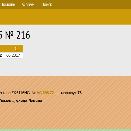
Помощь
Форум
Поиск
65 № 216
С...
2
06.2017
 Yutong ZK6116HG
№
АС 698 72
— маршрут
73
Тюмень
,
улица Ленина