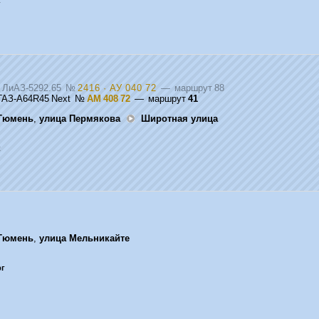
к
, ЛиАЗ-5292.65
№
2416 · АУ 040 72
— маршрут 88
ГАЗ-A64R45 Next
№
АМ 408 72
— маршрут
41
Тюмень
,
улица Пермякова
Широтная улица
к
Тюмень
,
улица Мельникайте
рг