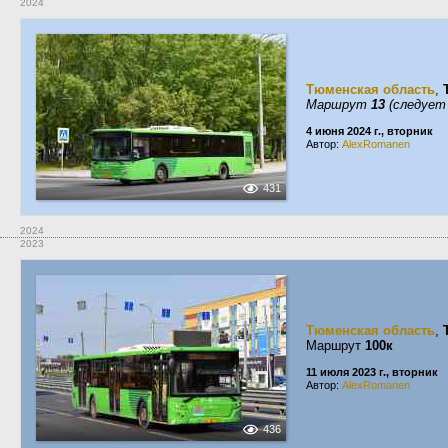
2024
Тюменская область
,
Маршрут
13
(следует
4 июня 2024 г., вторник
Автор:
AlexRomanen
431
2024
2023
Тюменская область
,
Маршрут
100к
11 июля 2023 г., вторник
Автор:
AlexRomanen
436