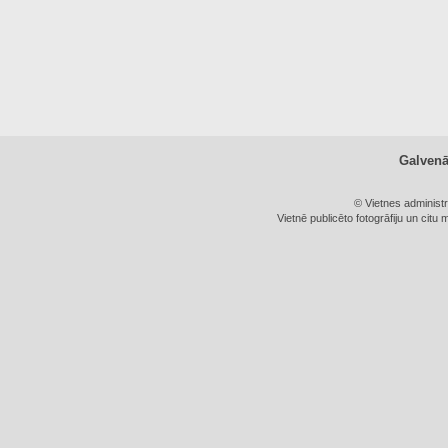
Galven
© Vietnes administ
Vietnē publicēto fotogrāfiju un citu 