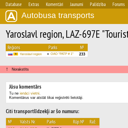
Database
Extras
Komentāri
Jaunumi
Palīdzība
Forums
Autobusa transports
Yaroslavl region, LAZ-697E "Touri
Reģions
Parks
№
OAO "PATP # 1"
233
Yaroslavl region
↑
Norakstīts
Jūsu komentārs
Tu ne
ienāci vietni
.
Komentārus var atstāt tikai reģistrēti lietotāji.
Citi transportlīdzekļi ar šo numuru:
№
Valsts Nr.
Parks
Rūp.№
Raž.