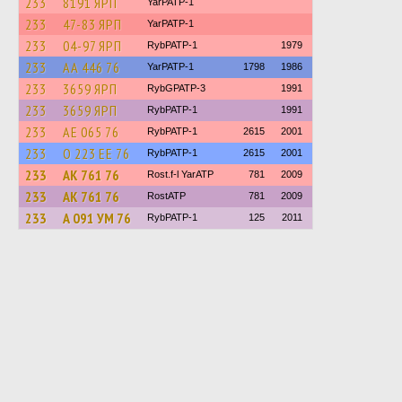
233
8191 ЯРП
YarPATP-1
233
47-83 ЯРП
YarPATP-1
233
04-97 ЯРП
RybPATP-1
1979
233
АА 446 76
YarPATP-1
1798
1986
233
3659 ЯРП
RybGPATP-3
1991
233
3659 ЯРП
RybPATP-1
1991
233
АЕ 065 76
RybPATP-1
2615
2001
233
О 223 ЕЕ 76
RybPATP-1
2615
2001
233
АК 761 76
Rost.f-l YarATP
781
2009
233
АК 761 76
RostATP
781
2009
233
А 091 УМ 76
RybPATP-1
125
2011