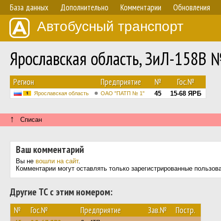
База данных
Дополнительно
Комментарии
Обновления
Автобусный транспорт
Ярославская область, ЗиЛ-158В 
Регион
Предприятие
№
Гос.№
45
15-68 ЯРБ
Ярославская область
ОАО "ПАТП № 1"
↑
Списан
Ваш комментарий
Вы не
вошли на сайт
.
Комментарии могут оставлять только зарегистрированные пользов
Другие ТС с этим номером:
№
Гос.№
Предприятие
Зав.№
Постр.