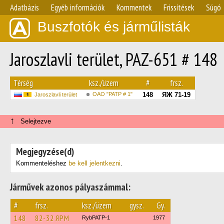
Adatbázis
Egyéb információk
Kommentek
Frissítések
Súgó
Buszfotók és járműlisták
Jaroszlavli terület, PAZ-651 # 148
Térség
ksz./üzem
#
frsz.
OAO "PATP # 1"
148
ЯЖ 71-19
Jaroszlavli terület
↑
Selejtezve
Megjegyzése(d)
Kommenteléshez
be kell jelentkezni
.
Járművek azonos pályaszámmal:
#
frsz.
ksz./üzem
gysz.
Gy.
148
82-32 ЯРМ
RybPATP-1
1977