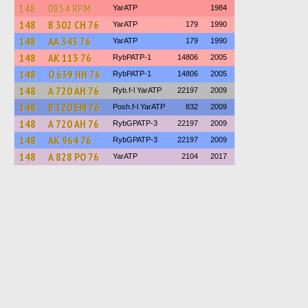
148
0854 ЯРМ
YarATP
1984
148
В 302 СН 76
YarATP
179
1990
148
АА 343 76
YarATP
179
1990
148
АК 113 76
RybPATP-1
14806
2005
148
О 639 НН 76
RybPATP-1
14806
2005
148
А 720 АН 76
Ryb.f-l YarATP
22197
2009
148
В 120 ЕМ 76
Posh.f-l YarATP
832
2009
148
А 720 АН 76
RybGPATP-3
22197
2009
148
АК 964 76
RybGPATP-3
22197
2009
148
А 828 РО 76
YarATP
2104
2017