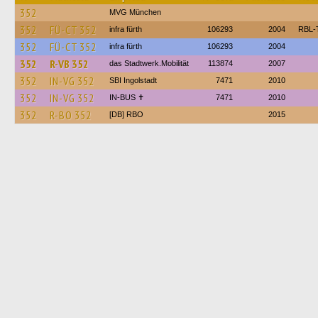
352
MVG München
352
FÜ-CT 352
infra fürth
106293
2004
RBL-
352
FÜ-CT 352
infra fürth
106293
2004
352
R-VB 352
das Stadtwerk.Mobilität
113874
2007
352
IN-VG 352
SBI Ingolstadt
7471
2010
352
IN-VG 352
IN-BUS ✝
7471
2010
352
R-BO 352
[DB] RBO
2015