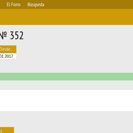
El Forro
Búsqueda
 № 352
Desde...
01.2017
as