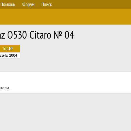
Помощь
Форум
Поиск
z O530 Citaro № 04
Гос.№
ES-E 1004
атели.