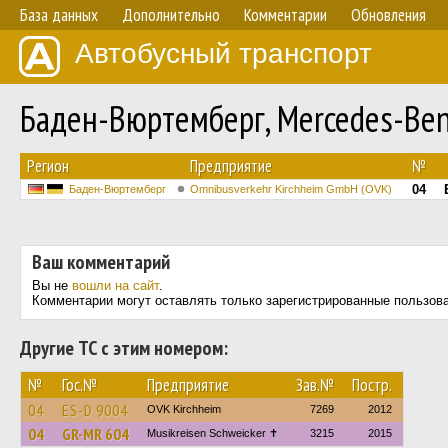
База данных
Дополнительно
Комментарии
Обновления
Автобусный транспорт
Баден-Вюртемберг, Mercedes-Ben
Регион
Предприятие
№
04
Баден-Вюртемберг
Omnibusverkehr Kirchheim GmbH (OVK)
Ваш комментарий
Вы не
вошли на сайт
.
Комментарии могут оставлять только зарегистрированные пользов
Другие ТС с этим номером:
№
Гос.№
Предприятие
Зав.№
Постр.
04
ES-D 9004
OVK Kirchheim
7269
2012
04
GR-MR 604
Musikreisen Schweicker ✝
3215
2015