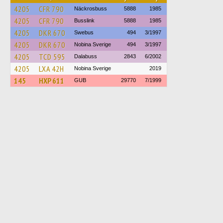
4205
CFR 790
Näckrosbuss
5888
1985
4205
CFR 790
Busslink
5888
1985
4205
DKR 670
Swebus
494
3/1997
4205
DKR 670
Nobina Sverige
494
3/1997
4205
TCD 595
Dalabuss
2843
6/2002
4205
LXA 42H
Nobina Sverige
2019
145
HXP 611
GUB
29770
7/1999