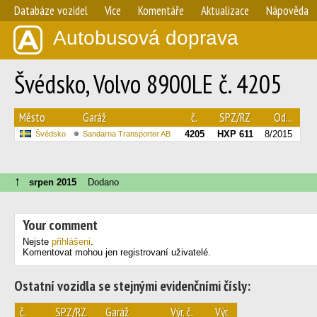
Databáze vozidel
Více
Komentáře
Aktualizace
Nápověda
Autobusová doprava
Švédsko, Volvo 8900LE č. 4205
Město
Garáž
č.
SPZ/RZ
Od...
4205
HXP 611
8/2015
Švédsko
Sandarna Transporter AB
↑
srpen 2015
Dodano
Your comment
Nejste
přihlášeni
.
Komentovat mohou jen registrovaní uživatelé.
Ostatní vozidla se stejnými evidenčními čísly:
č.
SPZ/RZ
Garáž
Výr. č.
Výr.