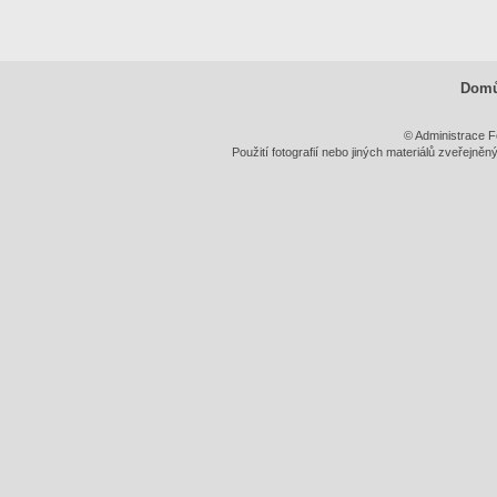
Dom
© Administrace F
Použití fotografií nebo jiných materiálů zveřejně