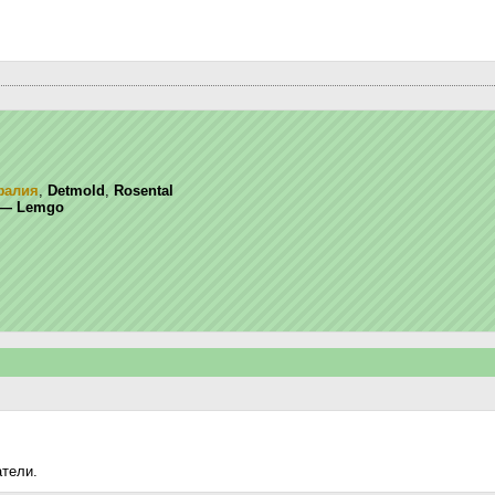
фалия
,
Detmold
,
Rosental
 — Lemgo
атели.