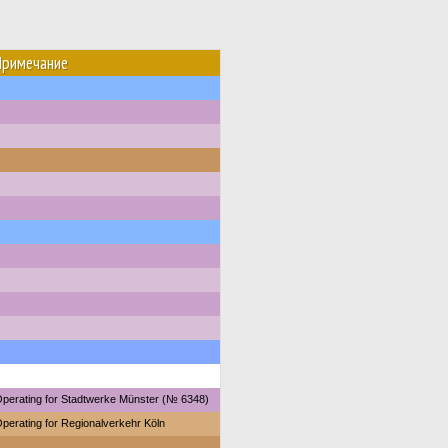
Примечание
perating for Stadtwerke Münster (№ 6348)
perating for Regionalverkehr Köln