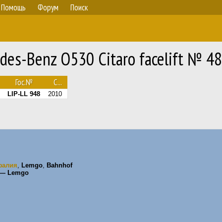
Помощь
Форум
Поиск
es-Benz O530 Citaro facelift № 48
Гос.№
С...
LIP-LL 948
2010
фалия
,
Lemgo
,
Bahnhof
 — Lemgo