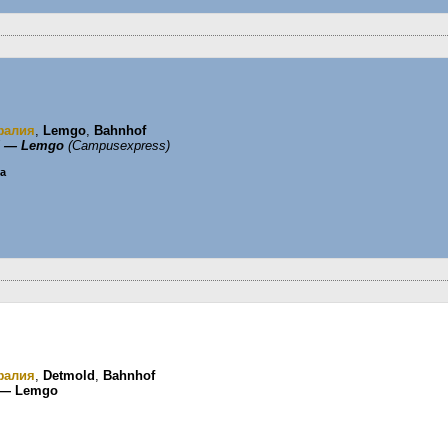
фалия
,
Lemgo
,
Bahnhof
d — Lemgo
(Campusexpress)
ца
фалия
,
Detmold
,
Bahnhof
 — Lemgo