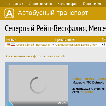
База данных
Дополнительно
Комментарии
Обновления
Автобусный транспорт
Северный Рейн-Вестфалия, Merced
Регион
Предприятие
№
48
Северный Рейн-Вестфалия
Omnibusbetrieb Linke Lemgo GmbH
Все комментарии к фотографиям этого ТС
Северный Рейн-Вест
Маршрут
790 Detmold
27 марта 2018 г., вторник
Автор:
nl-touristik
377