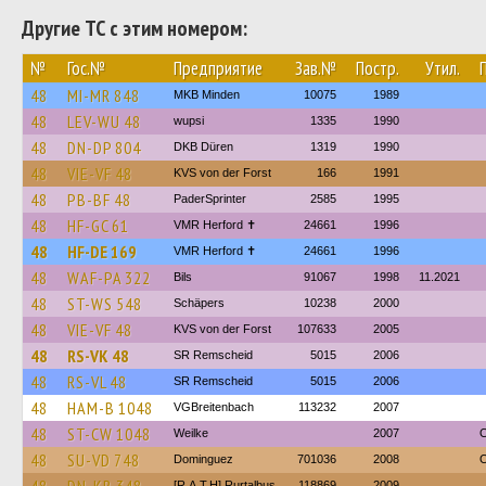
Другие ТС с этим номером:
№
Гос.№
Предприятие
Зав.№
Постр.
Утил.
48
MI-MR 848
MKB Minden
10075
1989
48
LEV-WU 48
wupsi
1335
1990
48
DN-DP 804
DKB Düren
1319
1990
48
VIE-VF 48
KVS von der Forst
166
1991
48
PB-BF 48
PaderSprinter
2585
1995
48
HF-GC 61
VMR Herford ✝
24661
1996
48
HF-DE 169
VMR Herford ✝
24661
1996
48
WAF-PA 322
Bils
91067
1998
11.2021
48
ST-WS 548
Schäpers
10238
2000
48
VIE-VF 48
KVS von der Forst
107633
2005
48
RS-VK 48
SR Remscheid
5015
2006
48
RS-VL 48
SR Remscheid
5015
2006
48
HAM-B 1048
VGBreitenbach
113232
2007
48
ST-CW 1048
Weilke
2007
O
48
SU-VD 748
Dominguez
701036
2008
O
[R.A.T.H] Rurtalbus
118869
2009