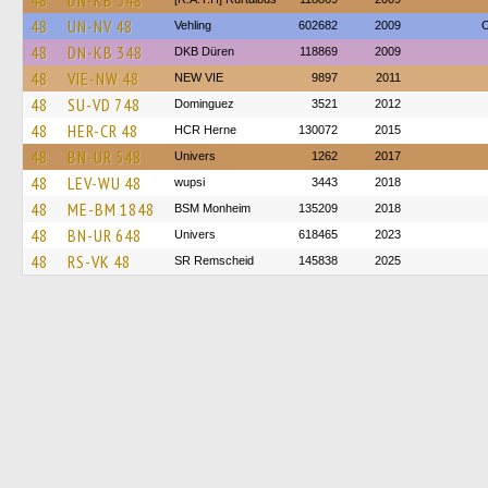
48
DN-KB 348
48
UN-NV 48
Vehling
602682
2009
O
48
DN-KB 348
DKB Düren
118869
2009
48
VIE-NW 48
NEW VIE
9897
2011
48
SU-VD 748
Dominguez
3521
2012
48
HER-CR 48
HCR Herne
130072
2015
48
BN-UR 548
Univers
1262
2017
48
LEV-WU 48
wupsi
3443
2018
48
ME-BM 1848
BSM Monheim
135209
2018
48
BN-UR 648
Univers
618465
2023
48
RS-VK 48
SR Remscheid
145838
2025